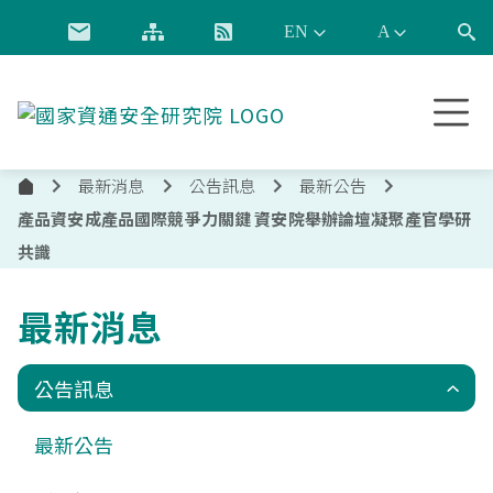
跳到主要內容
國
家
資
最新消息
公告訊息
最新公告
通
首
安
產品資安成產品國際競爭力關鍵 資安院舉辦論壇凝聚產官學研
頁
全
共識
研
究
最新消息
院
公告訊息
最新公告