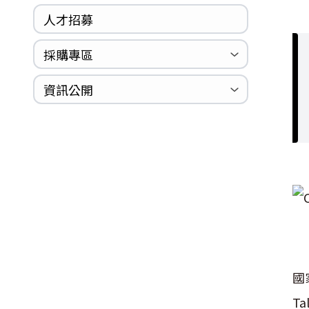
人才招募
採購專區
公開招標
採購公告
資訊公開
法規專區
年度計畫與報告
國家賠償統計資料
個人資料保護
內部控制聲明書
國
T