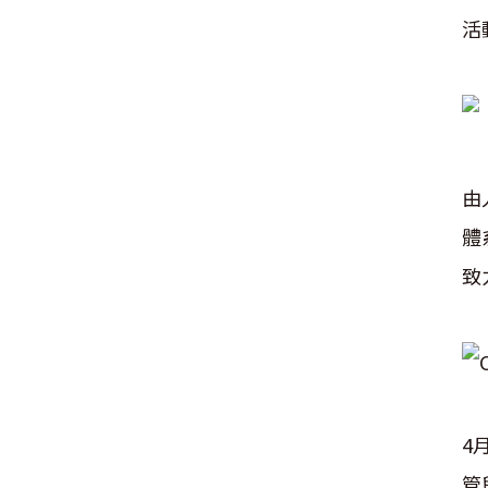
活
由
體
致
4
管