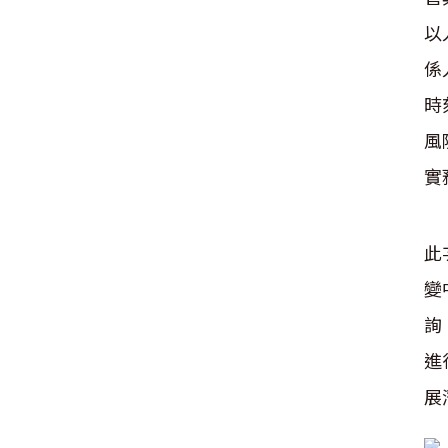
以
係
時
風
實
此
變
詢
進
展