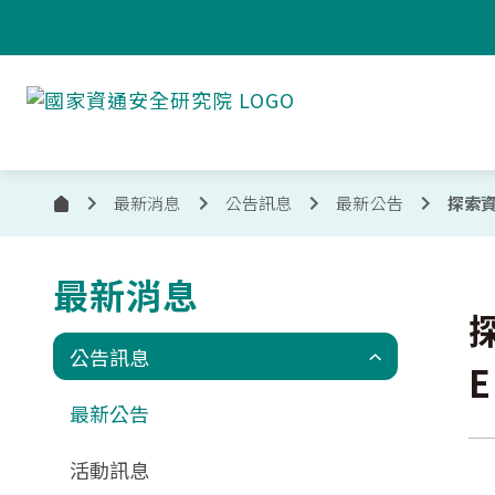
跳到主要內容
國
家
資
通
安
最新消息
公告訊息
最新公告
探索資
首
全
頁
研
究
最新消息
:::
院
公告訊息
E
最新公告
活動訊息