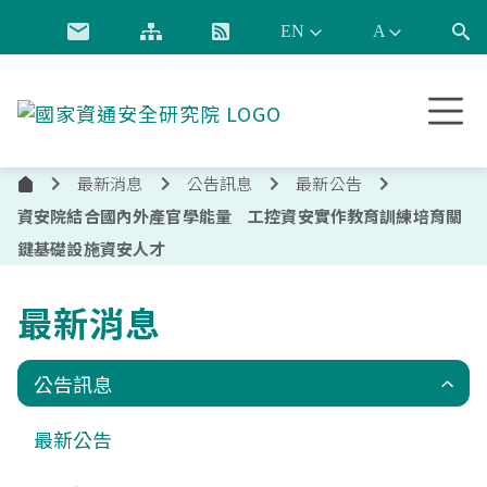
跳到主要內容
國
家
資
最新消息
公告訊息
最新公告
通
首
安
資安院結合國內外產官學能量 工控資安實作教育訓練培育關
頁
全
鍵基礎設施資安人才
研
究
最新消息
院
公告訊息
最新公告