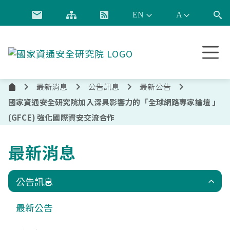
跳到主要內容
國
家
資
最新消息
公告訊息
最新公告
通
首
安
國家資通安全研究院加入深具影響力的「全球網路專家論壇 」
頁
全
(GFCE) 強化國際資安交流合作
研
究
最新消息
院
公告訊息
最新公告