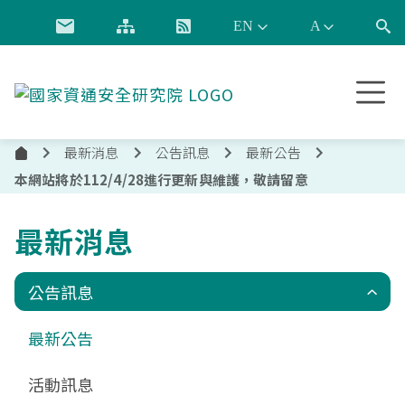
跳到主要內容
國
家
資
最新消息
公告訊息
最新公告
通
首
安
本網站將於112/4/28進行更新與維護，敬請留意
頁
全
研
最新消息
究
院
公告訊息
最新公告
活動訊息