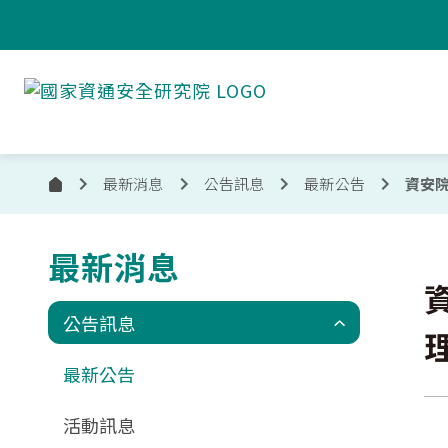
跳到主要內容
國
家
資
通
安
最新消息
公告訊息
最新公告
資安院
首
全
頁
研
究
最新消息
:::
院
公告訊息
最新公告
活動訊息