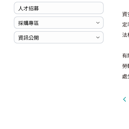
人才招募
資
採購專區
定
法
公開招標
採購公告
資訊公開
法規專區
年度計畫與報告
國家賠償統計資料
個人資料保護
內部控制聲明書
有
勞
處