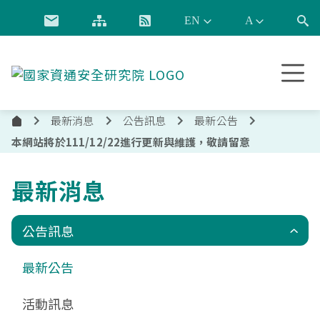
跳到主要內容
國
家
資
最新消息
公告訊息
最新公告
通
首
安
本網站將於111/12/22進行更新與維護，敬請留意
頁
全
研
最新消息
究
院
公告訊息
最新公告
活動訊息