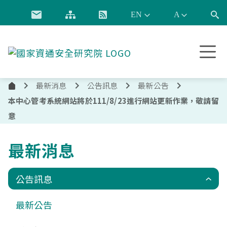
跳到主要內容
國
家
資
最新消息
公告訊息
最新公告
通
首
安
本中心管考系統網站將於111/8/23進行網站更新作業，敬請留
頁
全
意
研
究
最新消息
院
公告訊息
最新公告