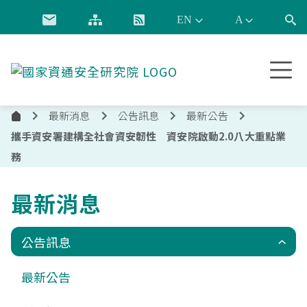
跳到主要內容
國
家
資
最新消息
公告訊息
最新公告
通
首
安
攜手資安署建構全社會資安韌性 資安院啟動2.0八大重點業
頁
全
務
研
究
最新消息
院
公告訊息
最新公告