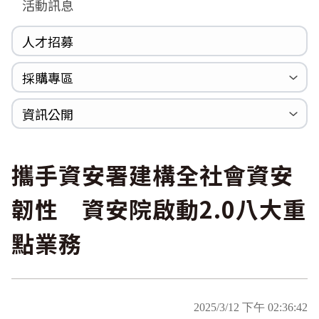
活動訊息
人才招募
採購專區
公開招標
採購公告
資訊公開
法規專區
年度計畫與報告
國家賠償統計資料
個人資料保護
內部控制聲明書
攜手資安署建構全社會資安
韌性 資安院啟動2.0八大重
點業務
2025/3/12 下午 02:36:42