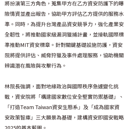
將扮演第三方角色，蒐集甲方在乙方資安防護下的曝
險情資並產出報告，協助甲方評估乙方提供的服務水
準。同時，為提升台灣產品資安競爭力，強化產業安
全韌性，將推動國家級漏洞獵捕計畫，並接軌國際標
準推動
MIT
資安標章。針對關鍵基礎設施防護，資安
院將提供評估、威脅狩獵及事件處理服務，協助機關
辨識潛在風險與攻擊行為。
林院長強調，面對地緣政治與國際秩序急遽變化挑
戰，資安院將「構建國家數位安全堅實防禦基礎」、
「打造
Team Taiwan
資安生態系」及「成為國家資
安政策智庫」三大願景為基礎，建構資安即國安戰略
2025
的基本藍圖。