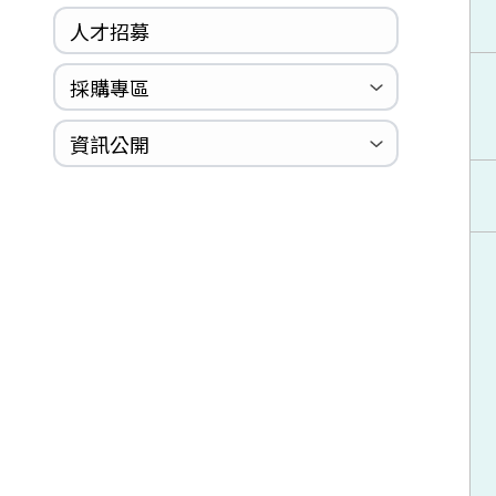
人才招募
採購專區
公開招標
採購公告
資訊公開
法規專區
年度計畫與報告
國家賠償統計資料
個人資料保護
內部控制聲明書