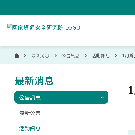
跳到主要內容
國
家
資
通
安
最新消息
公告訊息
活動訊息
1月
首
全
頁
研
究
最新消息
:::
院
公告訊息
最新公告
活動訊息