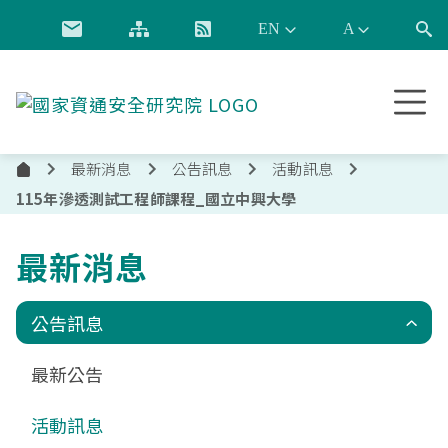
跳到主要內容
國
家
資
最新消息
公告訊息
活動訊息
通
首
安
115年滲透測試工程師課程_國立中興大學
頁
全
研
最新消息
究
院
公告訊息
最新公告
活動訊息