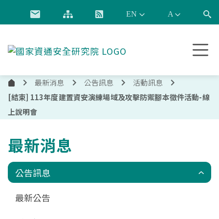
跳到主要內容
國
家
資
最新消息
公告訊息
活動訊息
通
首
安
[結束] 113年度建置資安演練場域及攻擊防禦腳本徵件活動-線
頁
全
上說明會
研
究
最新消息
院
公告訊息
最新公告