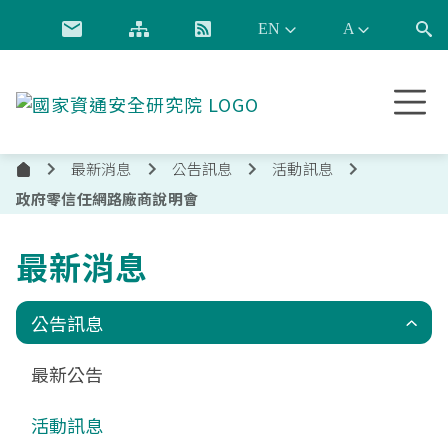
跳到主要內容
國
家
資
最新消息
公告訊息
活動訊息
通
首
安
政府零信任網路廠商說明會
頁
全
研
最新消息
究
院
公告訊息
最新公告
活動訊息