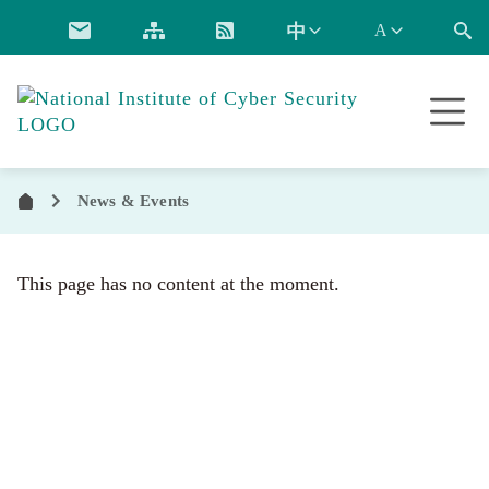
跳到主要內容
National
Institute
of
Cyber
News & Events
Security
首
頁
This page has no content at the moment.