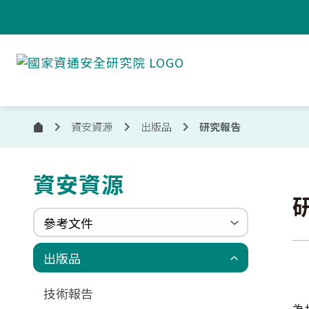
跳到主要內容
國
家
資
通
安
資安資源
出版品
研究報告
首
全
頁
研
究
資安資源
:::
院
參考文件
共通規範
資安服務參考文件
出版品
技術報告