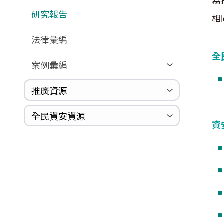
為
研究報告
相
法律彙編
全
案例彙編
精選案例
推廣資源
自我評量
防護指南
推廣資源影片
推廣資源海報
全民資安資源
評量解析
資
勒索軟體防護
全民資安資源
宣導資訊
相關資源