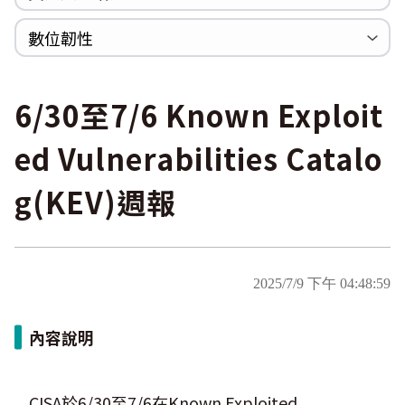
WannaCrypt
巡迴研討會
CCOE資安實戰人才培育計畫成果簡介
資安人才培訓服務網
資安系列競賽網站
數位韌性
Heartbleed
Logjam&Freak
數位韌性教材
設計系統資源
SBOM資源
中文化翻譯教材
共通性建議教材
6/30至7/6 Known Exploit
ed Vulnerabilities Catalo
g(KEV)週報
2025/7/9 下午 04:48:59
內容說明
CISA於6/30至7/6在Known Exploited