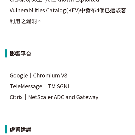
Vulnerabilities Catalog(KEV)中發布4個已遭駭客
利用之漏洞。
影響平台
Google｜Chromium V8
TeleMessage｜TM SGNL
Citrix｜NetScaler ADC and Gateway
處置建議