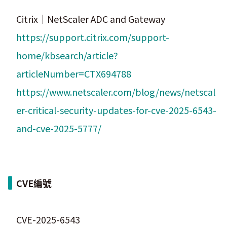
Citrix｜NetScaler ADC and Gateway
https://support.citrix.com/support-
home/kbsearch/article?
articleNumber=CTX694788
https://www.netscaler.com/blog/news/netscal
er-critical-security-updates-for-cve-2025-6543-
and-cve-2025-5777/
CVE編號
CVE-2025-6543