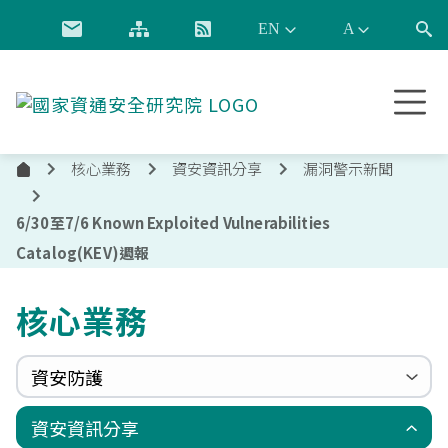
跳到主要內容
國
家
資
核心業務
資安資訊分享
漏洞警示新聞
通
首
安
頁
全
6/30至7/6 Known Exploited Vulnerabilities
研
Catalog(KEV)週報
究
院
核心業務
資安防護
政府組態基準(GCB)
資通安全弱點通報機制(VANS)
端點偵測及應變機制(EDR)
零信任架構(ZTA)
國家資安聯防監控中心(N-SOC)
國家資安通報應變中心(N-CERT)
資安資訊分享