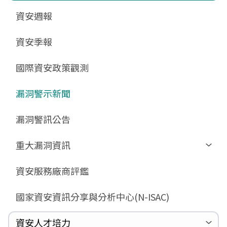
更新消息
申請作業表單
相關文件與表單
相關文件與表單
資安週報
GCB預告版文件
教育訓練教材
FAQ
FAQ
資安季報
GCB說明文件
數位影片教材
驗證進度
GCB部署資源
FAQ
國際資安政策觀測
GCB數位教材
漏洞警示新聞
GCB終止支援
FAQ
漏洞警訊公告
重大漏洞資訊
Zerologon
資安服務廠商評鑑
ProxyLogon
國家資安資訊分享與分析中心(N-ISAC)
MSHTML
Log4shell
資安人才培力