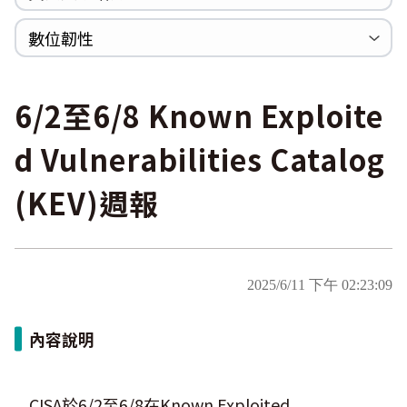
WannaCrypt
巡迴研討會
CCOE資安實戰人才培育計畫成果簡介
資安人才培訓服務網
資安系列競賽網站
數位韌性
Heartbleed
Logjam&Freak
數位韌性教材
設計系統資源
SBOM資源
中文化翻譯教材
共通性建議教材
6/2至6/8 Known Exploite
d Vulnerabilities Catalog
(KEV)週報
2025/6/11 下午 02:23:09
內容說明
CISA於6/2至6/8在Known Exploited