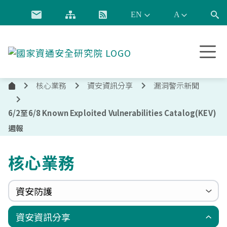
跳到主要內容
國
家
資
核心業務
資安資訊分享
漏洞警示新聞
通
首
安
頁
全
6/2至6/8 Known Exploited Vulnerabilities Catalog(KEV)
研
週報
究
院
核心業務
資安防護
政府組態基準(GCB)
資通安全弱點通報機制(VANS)
端點偵測及應變機制(EDR)
零信任架構(ZTA)
國家資安聯防監控中心(N-SOC)
國家資安通報應變中心(N-CERT)
資安資訊分享