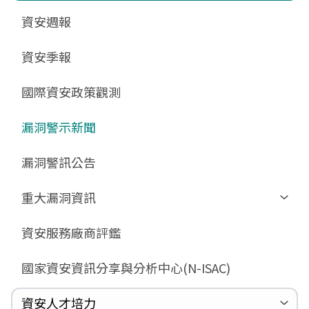
更新消息
申請作業表單
相關文件與表單
相關文件與表單
資安週報
GCB預告版文件
教育訓練教材
FAQ
FAQ
資安季報
GCB說明文件
數位影片教材
驗證進度
GCB部署資源
FAQ
國際資安政策觀測
GCB數位教材
漏洞警示新聞
GCB終止支援
FAQ
漏洞警訊公告
重大漏洞資訊
Zerologon
資安服務廠商評鑑
ProxyLogon
國家資安資訊分享與分析中心(N-ISAC)
MSHTML
Log4shell
資安人才培力