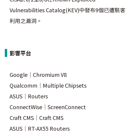
Vulnerabilities Catalog(KEV)中發布9個已遭駭客
利用之漏洞。
影響平台
Google｜Chromium V8
Qualcomm｜Multiple Chipsets
ASUS｜Routers
ConnectWise｜ScreenConnect
Craft CMS｜Craft CMS
ASUS｜RT-AX55 Routers