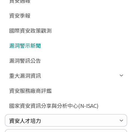
資安週報
GCB預告版文件
教育訓練教材
FAQ
FAQ
資安季報
GCB說明文件
數位影片教材
驗證進度
GCB部署資源
FAQ
國際資安政策觀測
GCB數位教材
漏洞警示新聞
GCB終止支援
FAQ
漏洞警訊公告
重大漏洞資訊
Zerologon
資安服務廠商評鑑
ProxyLogon
國家資安資訊分享與分析中心(N-ISAC)
MSHTML
Log4shell
資安人才培力
WannaCrypt