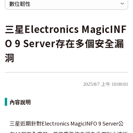
巡迴研討會
CCOE資安實戰人才培育計畫成果簡介
資安人才培訓服務網
資安系列競賽網站
數位韌性
Heartbleed
Logjam&Freak
數位韌性教材
設計系統資源
SBOM資源
中文化翻譯教材
共通性建議教材
三星Electronics MagicINF
O 9 Server存在多個安全漏
洞
2025/8/7 上午 10:00:01
內容說明
三星近期針對Electronics MagicINFO 9 Server公