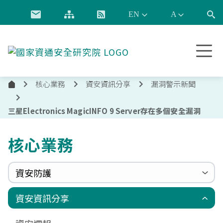
跳到主要內容
國
家
資
核心業務
資安資訊分享
漏洞警示新聞
通
首
安
頁
全
三星Electronics MagicINFO 9 Server存在多個安全漏洞
研
究
核心業務
院
資安防護
政府組態基準(GCB)
資通安全弱點通報機制(VANS)
端點偵測及應變機制(EDR)
零信任架構(ZTA)
國家資安聯防監控中心(N-SOC)
國家資安通報應變中心(N-CERT)
資安資訊分享
更新消息
申請作業表單
相關文件與表單
相關文件與表單