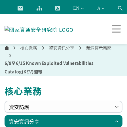
跳到主要內容
國
家
資
核心業務
資安資訊分享
漏洞警示新聞
通
首
安
頁
全
6/9至6/15 Known Exploited Vulnerabilities
研
Catalog(KEV)週報
究
院
核心業務
資安防護
政府組態基準(GCB)
資通安全弱點通報機制(VANS)
端點偵測及應變機制(EDR)
零信任架構(ZTA)
國家資安聯防監控中心(N-SOC)
國家資安通報應變中心(N-CERT)
資安資訊分享