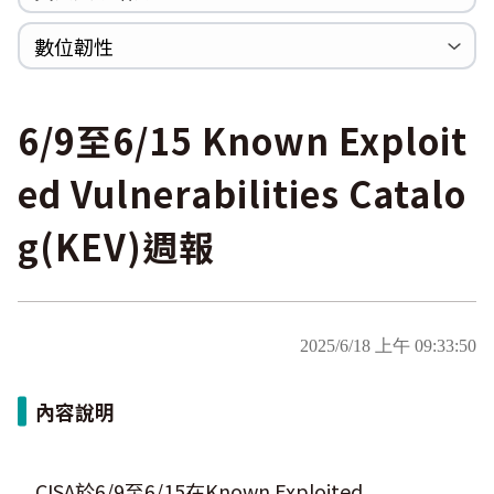
WannaCrypt
巡迴研討會
CCOE資安實戰人才培育計畫成果簡介
資安人才培訓服務網
資安系列競賽網站
數位韌性
Heartbleed
Logjam&Freak
數位韌性教材
設計系統資源
SBOM資源
中文化翻譯教材
共通性建議教材
6/9至6/15 Known Exploit
ed Vulnerabilities Catalo
g(KEV)週報
2025/6/18 上午 09:33:50
內容說明
CISA於6/9至6/15在Known Exploited