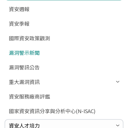
更新消息
申請作業表單
相關文件與表單
相關文件與表單
資安週報
GCB預告版文件
教育訓練教材
FAQ
FAQ
資安季報
GCB說明文件
數位影片教材
驗證進度
GCB部署資源
FAQ
國際資安政策觀測
GCB數位教材
漏洞警示新聞
GCB終止支援
FAQ
漏洞警訊公告
重大漏洞資訊
Zerologon
資安服務廠商評鑑
ProxyLogon
國家資安資訊分享與分析中心(N-ISAC)
MSHTML
Log4shell
資安人才培力