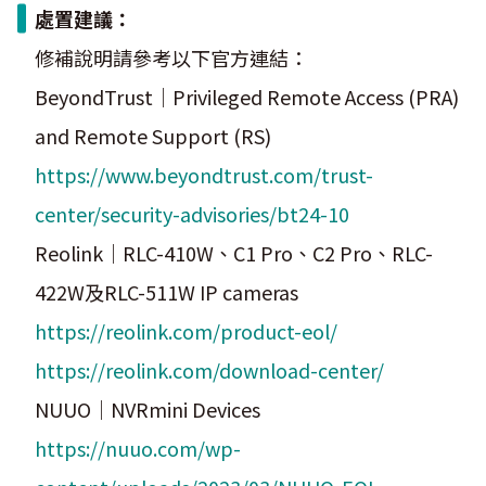
處置建議：
修補說明請參考以下官方連結：
BeyondTrust｜Privileged Remote Access (PRA)
and Remote Support (RS)
https://www.beyondtrust.com/trust-
center/security-advisories/bt24-10
Reolink｜RLC-410W、C1 Pro、C2 Pro、RLC-
422W及RLC-511W IP cameras
https://reolink.com/product-eol/
https://reolink.com/download-center/
NUUO｜NVRmini Devices
https://nuuo.com/wp-