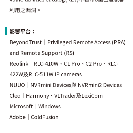
利用之漏洞。
影響平台：
BeyondTrust｜Privileged Remote Access (PRA)
and Remote Support (RS)
Reolink｜RLC-410W、C1 Pro、C2 Pro、RLC-
422W及RLC-511W IP cameras
NUUO｜NVRmini Devices與 NVRmini2 Devices
Cleo｜Harmony、VLTrader及LexiCom
Microsoft｜Windows
Adobe｜ColdFusion