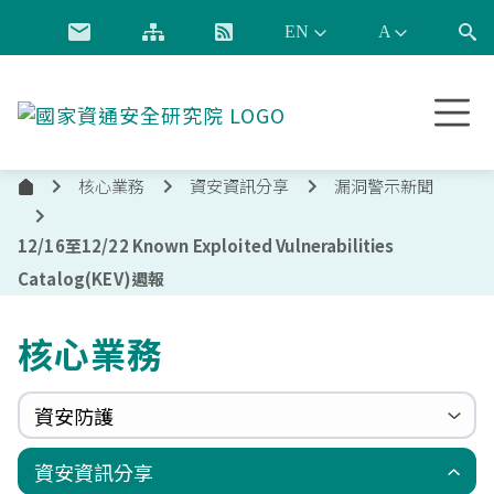
跳到主要內容
國
家
資
核心業務
資安資訊分享
漏洞警示新聞
通
首
安
頁
全
12/16至12/22 Known Exploited Vulnerabilities
研
Catalog(KEV)週報
究
院
核心業務
資安防護
政府組態基準(GCB)
資通安全弱點通報機制(VANS)
端點偵測及應變機制(EDR)
零信任架構(ZTA)
國家資安聯防監控中心(N-SOC)
國家資安通報應變中心(N-CERT)
資安資訊分享