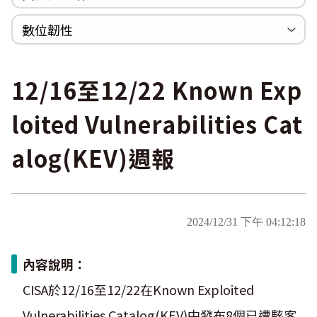
WannaCrypt
巡迴研討會
CCOE資安實戰人才培育計畫成果簡介
資安人才培訓服務網
資安系列競賽網站
數位韌性
Heartbleed
Logjam&Freak
數位韌性教材
設計系統資源
SBOM資源
中文化翻譯教材
共通性建議教材
12/16至12/22 Known Exp
loited Vulnerabilities Cat
alog(KEV)週報
2024/12/31 下午 04:12:18
內容說明：
CISA於12/16至12/22在Known Exploited
Vulnerabilities Catalog(KEV)中發布8個已遭駭客