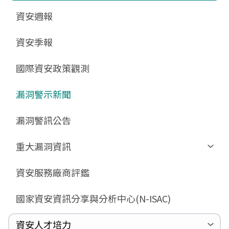
更新消息
申請作業表單
相關文件與表單
相關文件與表單
資安週報
GCB預告版文件
教育訓練教材
FAQ
FAQ
資安季報
GCB說明文件
數位影片教材
驗證進度
GCB部署資源
FAQ
國際資安政策觀測
GCB數位教材
漏洞警示新聞
GCB終止支援
FAQ
漏洞警訊公告
重大漏洞資訊
Zerologon
資安服務廠商評鑑
ProxyLogon
國家資安資訊分享與分析中心(N-ISAC)
MSHTML
Log4shell
資安人才培力