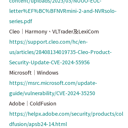
content/uploads/2023/03/NUUO-EOL-
letter%EF%BC%BFNVRmini-2-and-NVRsolo-
series.pdf
Cleo｜Harmony、VLTrader及LexiCom
https://support.cleo.com/hc/en-
us/articles/28408134019735-Cleo-Product-
Security-Update-CVE-2024-55956
Microsoft｜Windows
https://msrc.microsoft.com/update-
guide/vulnerability/CVE-2024-35250
Adobe｜ColdFusion
https://helpx.adobe.com/security/products/col
dfusion/apsb24-14.html