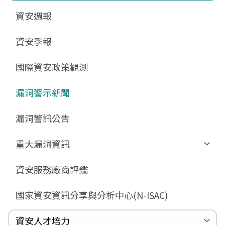
更新消息
申請作業表單
相關文件與表單
相關文件與表單
資安週報
GCB預告版文件
教育訓練教材
FAQ
FAQ
資安季報
GCB說明文件
數位影片教材
驗證進度
GCB部署資源
FAQ
國際資安政策觀測
GCB數位教材
漏洞警示新聞
GCB終止支援
FAQ
漏洞警訊公告
重大漏洞資訊
Zerologon
資安服務廠商評鑑
ProxyLogon
國家資安資訊分享與分析中心(N-ISAC)
MSHTML
Log4shell
資安人才培力