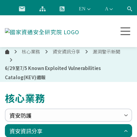
跳到主要內容
國
家
資
核心業務
資安資訊分享
漏洞警示新聞
通
首
安
頁
全
6/29至7/5 Known Exploited Vulnerabilities
研
Catalog(KEV)週報
究
院
核心業務
資安防護
政府組態基準(GCB)
資通安全弱點通報機制(VANS)
端點偵測及應變機制(EDR)
零信任架構(ZTA)
國家資安聯防監控中心(N-SOC)
國家資安通報應變中心(N-CERT)
資安資訊分享