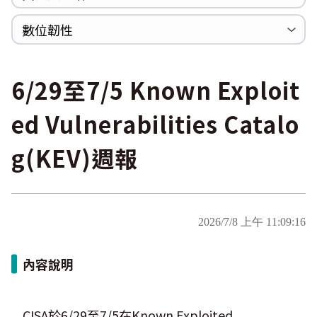
WannaCrypt
巡迴研討會
CCOE資安實戰人才培育計畫成果簡介
資安人才培訓服務網
資安系列競賽網站
數位韌性
Heartbleed
Logjam&Freak
數位韌性教材
設計系統資源
SBOM資源
中文化翻譯教材
共通性建議教材
6/29至7/5 Known Exploit
ed Vulnerabilities Catalo
g(KEV)週報
2026/7/8 上午 11:09:16
內容說明
CISA於6/29至7/5在Known Exploited