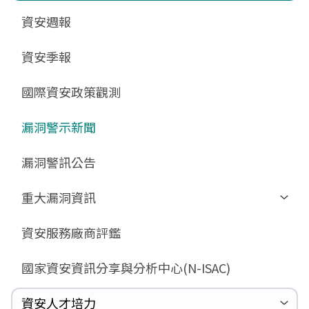
更新消息
申請作業表單
相關文件與表單
相關文件與表單
資安週報
GCB預告版文件
教育訓練教材
FAQ
FAQ
資安季報
GCB說明文件
數位影片教材
驗證進度
GCB部署資源
FAQ
國際資安政策觀測
GCB數位教材
漏洞警示新聞
GCB終止支援
FAQ
漏洞警訊公告
重大漏洞資訊
Zerologon
資安服務廠商評鑑
ProxyLogon
國家資安資訊分享與分析中心(N-ISAC)
MSHTML
Log4shell
資安人才培力