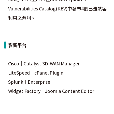
Vulnerabilities Catalog(KEV)中發布4個已遭駭客
利用之漏洞。
影響平台
Cisco｜Catalyst SD-WAN Manager
LiteSpeed｜cPanel Plugin
Splunk｜Enterprise
Widget Factory｜Joomla Content Editor