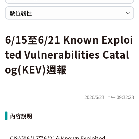
WannaCrypt
巡迴研討會
CCOE資安實戰人才培育計畫成果簡介
資安人才培訓服務網
資安系列競賽網站
數位韌性
Heartbleed
Logjam&Freak
數位韌性教材
設計系統資源
SBOM資源
中文化翻譯教材
共通性建議教材
6/15至6/21 Known Exploi
ted Vulnerabilities Catal
og(KEV)週報
2026/6/23 上午 09:32:23
內容說明
CISA於6/15至6/21在Known Exploited