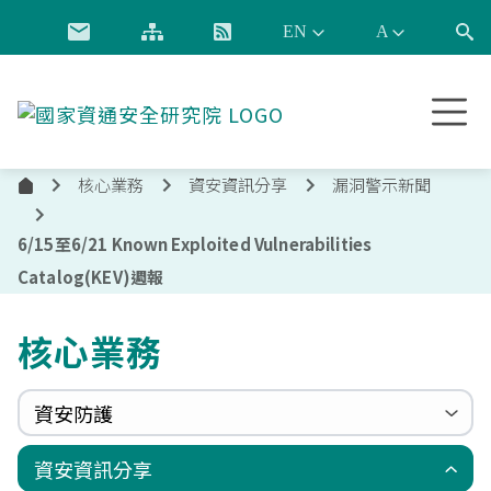
跳到主要內容
國
家
資
核心業務
資安資訊分享
漏洞警示新聞
通
首
安
頁
全
6/15至6/21 Known Exploited Vulnerabilities
研
Catalog(KEV)週報
究
院
核心業務
資安防護
政府組態基準(GCB)
資通安全弱點通報機制(VANS)
端點偵測及應變機制(EDR)
零信任架構(ZTA)
國家資安聯防監控中心(N-SOC)
國家資安通報應變中心(N-CERT)
資安資訊分享