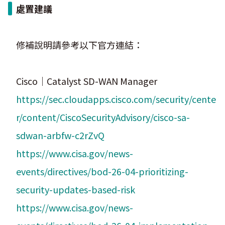
處置建議
修補說明請參考以下官方連結：
Cisco｜Catalyst SD-WAN Manager
https://sec.cloudapps.cisco.com/security/cente
r/content/CiscoSecurityAdvisory/cisco-sa-
sdwan-arbfw-c2rZvQ
https://www.cisa.gov/news-
events/directives/bod-26-04-prioritizing-
security-updates-based-risk
https://www.cisa.gov/news-