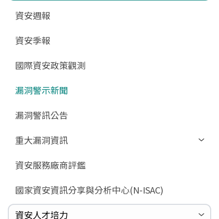
更新消息
申請作業表單
相關文件與表單
相關文件與表單
資安週報
GCB預告版文件
教育訓練教材
FAQ
FAQ
資安季報
GCB說明文件
數位影片教材
驗證進度
GCB部署資源
FAQ
國際資安政策觀測
GCB數位教材
漏洞警示新聞
GCB終止支援
FAQ
漏洞警訊公告
重大漏洞資訊
Zerologon
資安服務廠商評鑑
ProxyLogon
國家資安資訊分享與分析中心(N-ISAC)
MSHTML
Log4shell
資安人才培力