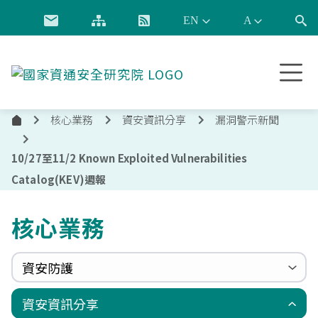
跳到主要內容
國
家
資
核心業務
資安資訊分享
漏洞警示新聞
通
首
安
頁
全
10/27至11/2 Known Exploited Vulnerabilities
研
Catalog(KEV)週報
究
院
核心業務
資安防護
政府組態基準(GCB)
資通安全弱點通報機制(VANS)
端點偵測及應變機制(EDR)
零信任架構(ZTA)
國家資安聯防監控中心(N-SOC)
國家資安通報應變中心(N-CERT)
資安資訊分享