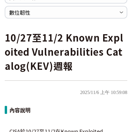
WannaCrypt
巡迴研討會
CCOE資安實戰人才培育計畫成果簡介
資安人才培訓服務網
資安系列競賽網站
數位韌性
Heartbleed
Logjam&Freak
數位韌性教材
設計系統資源
SBOM資源
中文化翻譯教材
共通性建議教材
10/27至11/2 Known Expl
oited Vulnerabilities Cat
alog(KEV)週報
2025/11/6 上午 10:59:08
內容說明
CISA於10/27至11/2在Known Exploited