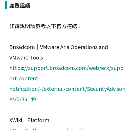
處置建議
修補說明請參考以下官方連結：
Broadcom｜VMware Aria Operations and
VMware Tools
https://support.broadcom.com/web/ecx/supp
ort-content-
notification/-/external/content/SecurityAdvisori
es/0/36149
XWiki｜Platform