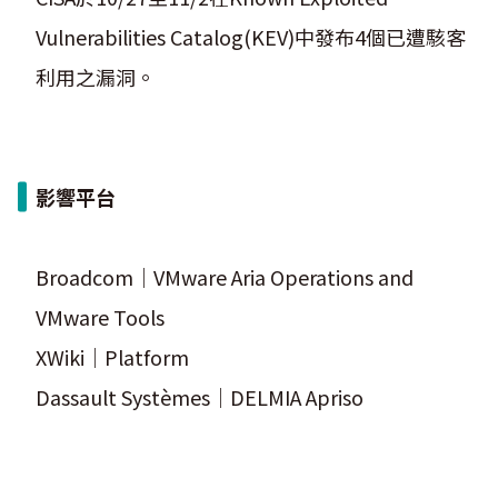
Vulnerabilities Catalog(KEV)中發布4個已遭駭客
利用之漏洞。
影響平台
Broadcom｜VMware Aria Operations and
VMware Tools
XWiki｜Platform
Dassault Systèmes｜DELMIA Apriso