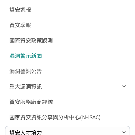
更新消息
申請作業表單
相關文件與表單
相關文件與表單
資安週報
GCB預告版文件
教育訓練教材
FAQ
FAQ
資安季報
GCB說明文件
數位影片教材
驗證進度
GCB部署資源
FAQ
國際資安政策觀測
GCB數位教材
漏洞警示新聞
GCB終止支援
FAQ
漏洞警訊公告
重大漏洞資訊
Zerologon
資安服務廠商評鑑
ProxyLogon
國家資安資訊分享與分析中心(N-ISAC)
MSHTML
Log4shell
資安人才培力