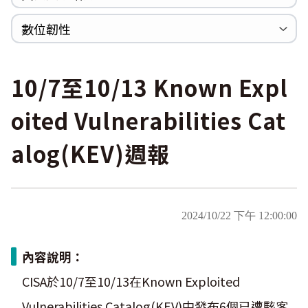
WannaCrypt
巡迴研討會
CCOE資安實戰人才培育計畫成果簡介
資安人才培訓服務網
資安系列競賽網站
數位韌性
Heartbleed
Logjam&Freak
數位韌性教材
設計系統資源
SBOM資源
中文化翻譯教材
共通性建議教材
10/7至10/13 Known Expl
oited Vulnerabilities Cat
alog(KEV)週報
2024/10/22 下午 12:00:00
內容說明：
CISA於10/7至10/13在Known Exploited
Vulnerabilities Catalog(KEV)中發布6個已遭駭客