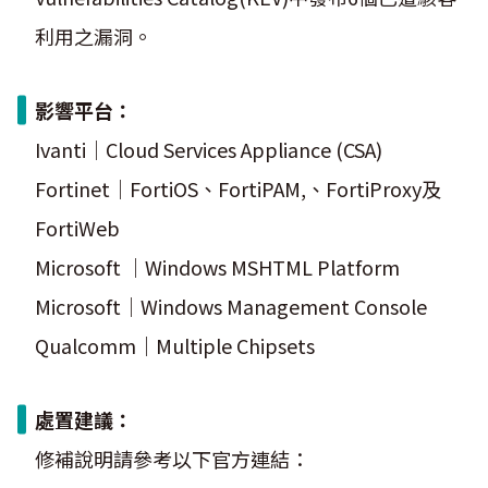
利用之漏洞。
影響平台：
Ivanti｜Cloud Services Appliance (CSA)
Fortinet｜FortiOS、FortiPAM,、FortiProxy及
FortiWeb
Microsoft ｜Windows MSHTML Platform
Microsoft｜Windows Management Console
Qualcomm｜Multiple Chipsets
處置建議：
修補說明請參考以下官方連結：