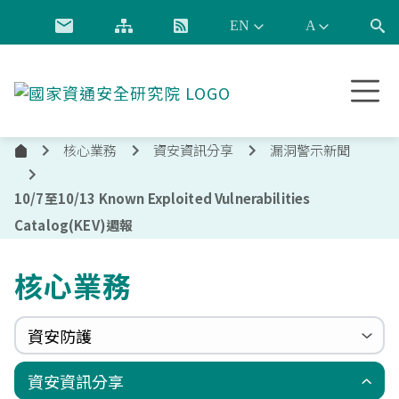
跳到主要內容
國
家
資
核心業務
資安資訊分享
漏洞警示新聞
通
首
安
頁
全
10/7至10/13 Known Exploited Vulnerabilities
研
Catalog(KEV)週報
究
院
核心業務
資安防護
政府組態基準(GCB)
資通安全弱點通報機制(VANS)
端點偵測及應變機制(EDR)
零信任架構(ZTA)
國家資安聯防監控中心(N-SOC)
國家資安通報應變中心(N-CERT)
資安資訊分享