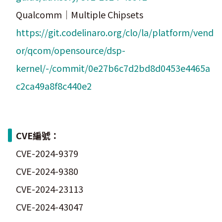
Qualcomm｜Multiple Chipsets
https://git.codelinaro.org/clo/la/platform/vend
or/qcom/opensource/dsp-
kernel/-/commit/0e27b6c7d2bd8d0453e4465a
c2ca49a8f8c440e2
CVE編號：
CVE-2024-9379
CVE-2024-9380
CVE-2024-23113
CVE-2024-43047