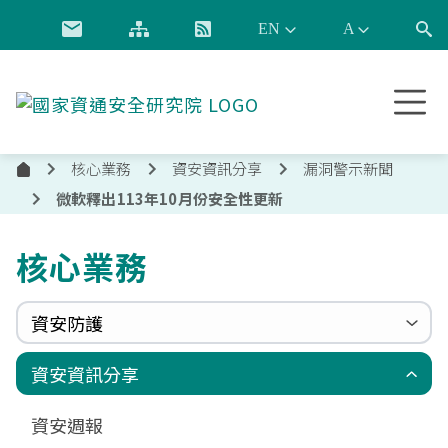
跳到主要內容
國
家
資
核心業務
資安資訊分享
漏洞警示新聞
通
首
安
微軟釋出113年10月份安全性更新
頁
全
研
核心業務
究
院
資安防護
政府組態基準(GCB)
資通安全弱點通報機制(VANS)
端點偵測及應變機制(EDR)
零信任架構(ZTA)
國家資安聯防監控中心(N-SOC)
國家資安通報應變中心(N-CERT)
資安資訊分享
更新消息
申請作業表單
相關文件與表單
相關文件與表單
資安週報