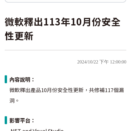
Logjam&Freak
數位韌性教材
設計系統資源
SBOM資源
中文化翻譯教材
共通性建議教材
微軟釋出113年10月份安全
性更新
2024/10/22 下午 12:00:00
內容說明：
微軟釋出產品10月份安全性更新，共修補117個漏
洞。
影響平台：
.NET and Visual Studio