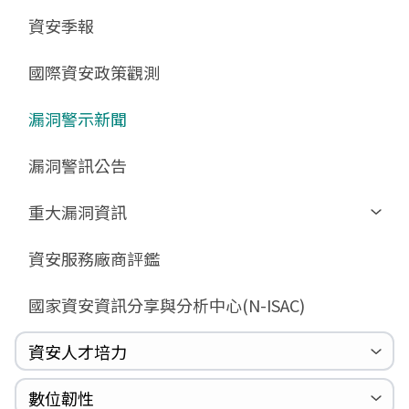
GCB預告版文件
教育訓練教材
FAQ
FAQ
資安季報
GCB說明文件
數位影片教材
驗證進度
GCB部署資源
FAQ
國際資安政策觀測
GCB數位教材
漏洞警示新聞
GCB終止支援
FAQ
漏洞警訊公告
重大漏洞資訊
Zerologon
資安服務廠商評鑑
ProxyLogon
國家資安資訊分享與分析中心(N-ISAC)
MSHTML
Log4shell
資安人才培力
WannaCrypt
巡迴研討會
CCOE資安實戰人才培育計畫成果簡介
資安人才培訓服務網
資安系列競賽網站
數位韌性
Heartbleed