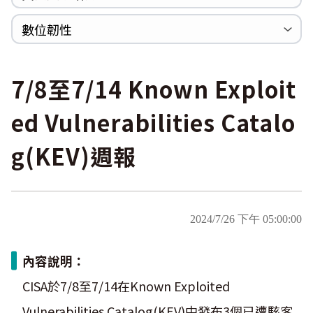
WannaCrypt
巡迴研討會
CCOE資安實戰人才培育計畫成果簡介
資安人才培訓服務網
資安系列競賽網站
數位韌性
Heartbleed
Logjam&Freak
數位韌性教材
設計系統資源
SBOM資源
中文化翻譯教材
共通性建議教材
7/8至7/14 Known Exploit
ed Vulnerabilities Catalo
g(KEV)週報
2024/7/26 下午 05:00:00
內容說明：
CISA於7/8至7/14在Known Exploited
Vulnerabilities Catalog(KEV)中發布3個已遭駭客