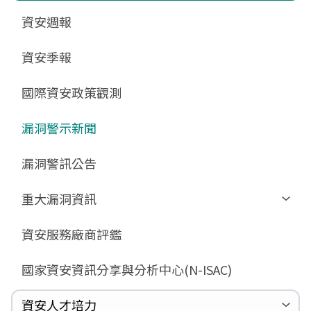
更新消息
申請作業表單
相關文件與表單
相關文件與表單
資安週報
GCB預告版文件
教育訓練教材
FAQ
FAQ
資安季報
GCB說明文件
數位影片教材
驗證進度
GCB部署資源
FAQ
國際資安政策觀測
GCB數位教材
漏洞警示新聞
GCB終止支援
FAQ
漏洞警訊公告
重大漏洞資訊
Zerologon
資安服務廠商評鑑
ProxyLogon
國家資安資訊分享與分析中心(N-ISAC)
MSHTML
Log4shell
資安人才培力