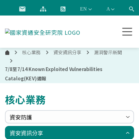
跳到主要內容
國
家
資
核心業務
資安資訊分享
漏洞警示新聞
通
首
安
頁
全
7/8至7/14 Known Exploited Vulnerabilities
研
Catalog(KEV)週報
究
院
核心業務
資安防護
政府組態基準(GCB)
資通安全弱點通報機制(VANS)
端點偵測及應變機制(EDR)
零信任架構(ZTA)
國家資安聯防監控中心(N-SOC)
國家資安通報應變中心(N-CERT)
資安資訊分享