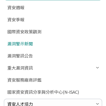
更新消息
申請作業表單
相關文件與表單
相關文件與表單
資安週報
GCB預告版文件
教育訓練教材
FAQ
FAQ
資安季報
GCB說明文件
數位影片教材
驗證進度
GCB部署資源
FAQ
國際資安政策觀測
GCB數位教材
漏洞警示新聞
GCB終止支援
FAQ
漏洞警訊公告
重大漏洞資訊
Zerologon
資安服務廠商評鑑
ProxyLogon
國家資安資訊分享與分析中心(N-ISAC)
MSHTML
Log4shell
資安人才培力