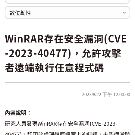
WannaCrypt
巡迴研討會
CCOE資安實戰人才培育計畫成果簡介
資安人才培訓服務網
資安系列競賽網站
數位韌性
Heartbleed
Logjam&Freak
數位韌性教材
設計系統資源
SBOM資源
中文化翻譯教材
共通性建議教材
WinRAR存在安全漏洞(CVE
-2023-40477)，允許攻擊
者遠端執行任意程式碼
2023/8/22 下午 12:00:00
內容說明：
研究人員發現WinRAR存在安全漏洞(CVE-2023-
40477)，起因於處理復原檔案上的錯誤，未能適當驗