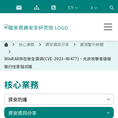
跳到主要內容
國
家
資
核心業務
資安資訊分享
漏洞警示新聞
通
首
安
頁
全
WinRAR存在安全漏洞(CVE-2023-40477)，允許攻擊者遠端
研
執行任意程式碼
究
院
核心業務
資安防護
政府組態基準(GCB)
資通安全弱點通報機制(VANS)
端點偵測及應變機制(EDR)
零信任架構(ZTA)
國家資安聯防監控中心(N-SOC)
國家資安通報應變中心(N-CERT)
資安資訊分享