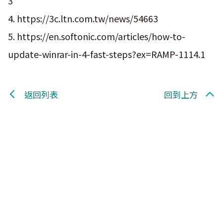
3
4. https://3c.ltn.com.tw/news/54663
5. https://en.softonic.com/articles/how-to-
update-winrar-in-4-fast-steps?ex=RAMP-1114.1
返回列表
回到上方