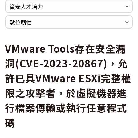
Log4shell
資安人才培力
WannaCrypt
巡迴研討會
CCOE資安實戰人才培育計畫成果簡介
資安人才培訓服務網
資安系列競賽網站
數位韌性
Heartbleed
Logjam&Freak
數位韌性教材
設計系統資源
SBOM資源
中文化翻譯教材
共通性建議教材
VMware Tools存在安全漏
洞(CVE-2023-20867)，允
許已具VMware ESXi完整權
限之攻擊者，於虛擬機器進
行檔案傳輸或執行任意程式
碼