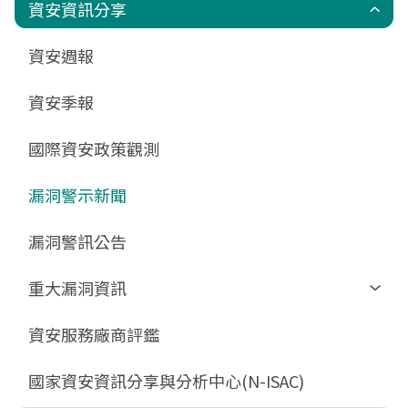
政府組態基準(GCB)
資通安全弱點通報機制(VANS)
端點偵測及應變機制(EDR)
零信任架構(ZTA)
國家資安聯防監控中心(N-SOC)
國家資安通報應變中心(N-CERT)
資安資訊分享
更新消息
申請作業表單
相關文件與表單
相關文件與表單
資安週報
GCB預告版文件
教育訓練教材
FAQ
FAQ
資安季報
GCB說明文件
數位影片教材
驗證進度
GCB部署資源
FAQ
國際資安政策觀測
GCB數位教材
漏洞警示新聞
GCB終止支援
FAQ
漏洞警訊公告
重大漏洞資訊
Zerologon
資安服務廠商評鑑
ProxyLogon
國家資安資訊分享與分析中心(N-ISAC)
MSHTML