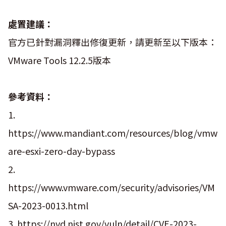
處置建議：
官方已針對漏洞釋出修復更新，請更新至以下版本：
VMware Tools 12.2.5版本
參考資料：
1.
https://www.mandiant.com/resources/blog/vmw
are-esxi-zero-day-bypass
2.
https://www.vmware.com/security/advisories/VM
SA-2023-0013.html
3. https://nvd.nist.gov/vuln/detail/CVE-2023-