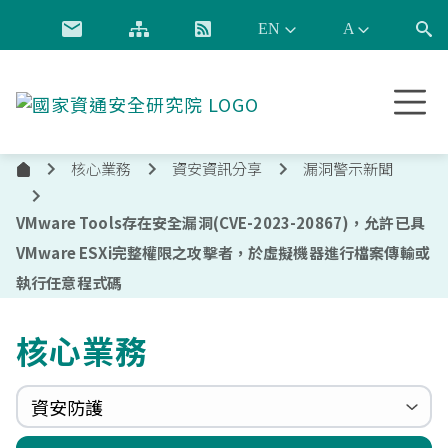
跳到主要內容
國
家
資
核心業務
資安資訊分享
漏洞警示新聞
通
首
安
頁
全
VMware Tools存在安全漏洞(CVE-2023-20867)，允許已具
研
VMware ESXi完整權限之攻擊者，於虛擬機器進行檔案傳輸或
究
執行任意程式碼
院
核心業務
資安防護