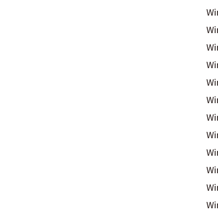
Wi
W
W
W
W
W
W
W
W
W
Wi
Wi