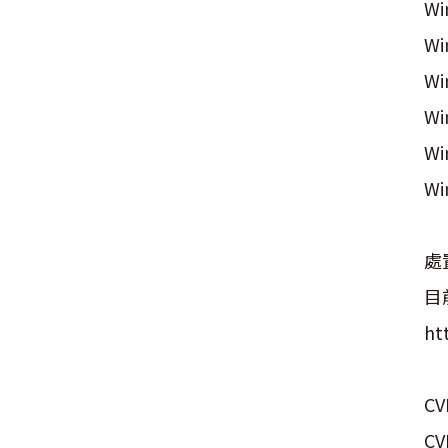
Wi
W
W
Wi
Wi
Wi
處
目
ht
C
CV