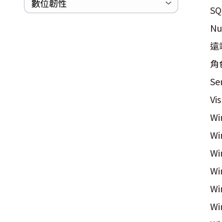
巡迴研討會
CCOE資安實戰人才培育計畫成果簡
資安人才培訓服務網
資安系列競賽網站
數位韌性
SQ
Logjam&Freak
介
N
數位韌性教材
設計系統資源
SBOM資源
中文化翻譯教材
共通性建議教材
遠
角色
Se
Vi
Wi
Wi
Wi
W
W
Wi