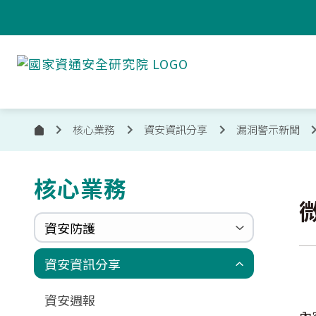
跳到主要內容
國
家
資
通
安
核心業務
資安資訊分享
漏洞警示新聞
首
全
頁
研
究
核心業務
:::
院
資安防護
政府組態基準(GCB)
資通安全弱點通報機制(VANS)
端點偵測及應變機制(EDR)
零信任架構(ZTA)
國家資安聯防監控中心(N-SOC)
國家資安通報應變中心(N-CERT)
資安資訊分享
更新消息
申請作業表單
相關文件與表單
相關文件與表單
資安週報