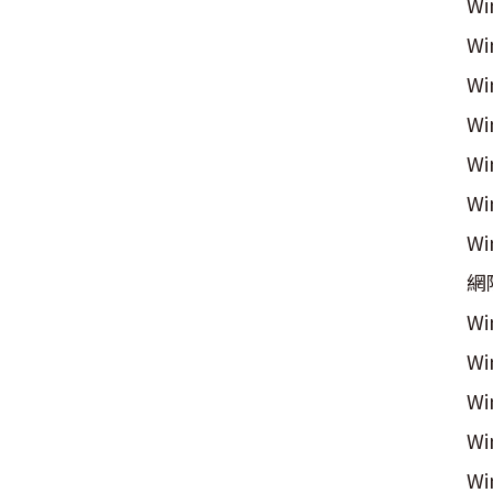
Wi
W
W
W
W
W
W
網
W
W
W
W
Wi