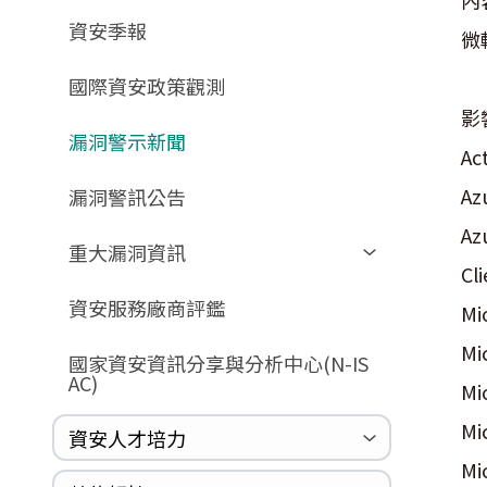
內
GCB預告版文件
教育訓練教材
FAQ
FAQ
資安季報
GCB說明文件
數位影片教材
驗證進度
微
GCB部署資源
FAQ
國際資安政策觀測
GCB數位教材
影
漏洞警示新聞
GCB終止支援
Ac
FAQ
Az
漏洞警訊公告
Az
重大漏洞資訊
Cl
Zerologon
資安服務廠商評鑑
Mi
ProxyLogon
Mi
國家資安資訊分享與分析中心(N-IS
MSHTML
AC)
Mi
Log4shell
Mi
資安人才培力
WannaCrypt
Mi
Heartbleed