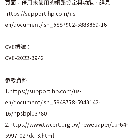
頁面，停用未使用的網路協定與功能，詳見
https://support.hp.com/us-
en/document/ish_5887902-5883859-16
CVE編號：
CVE-2022-3942
參考資料：
1.https://support.hp.com/us-
en/document/ish_5948778-5949142-
16/hpsbpi03780
2.https://www.twcert.org.tw/newepaper/cp-64-
5997-027dc-3.html