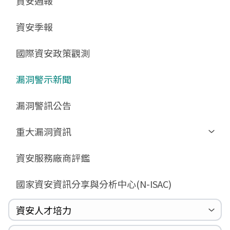
資安週報
GCB預告版文件
教育訓練教材
FAQ
FAQ
資安季報
GCB說明文件
數位影片教材
驗證進度
GCB部署資源
FAQ
國際資安政策觀測
GCB數位教材
漏洞警示新聞
GCB終止支援
FAQ
漏洞警訊公告
重大漏洞資訊
Zerologon
資安服務廠商評鑑
ProxyLogon
國家資安資訊分享與分析中心(N-ISAC)
MSHTML
Log4shell
資安人才培力
WannaCrypt