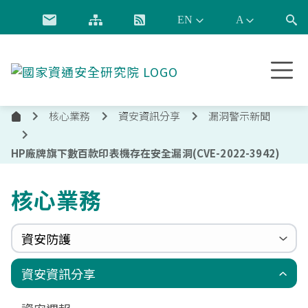
跳到主要內容
國
家
資
核心業務
資安資訊分享
漏洞警示新聞
通
首
安
頁
全
HP廠牌旗下數百款印表機存在安全漏洞(CVE-2022-3942)
研
究
核心業務
院
資安防護
政府組態基準(GCB)
資通安全弱點通報機制(VANS)
端點偵測及應變機制(EDR)
零信任架構(ZTA)
國家資安聯防監控中心(N-SOC)
國家資安通報應變中心(N-CERT)
資安資訊分享
更新消息
申請作業表單
相關文件與表單
相關文件與表單