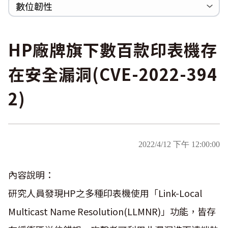
巡迴研討會
CCOE資安實戰人才培育計畫成果簡介
資安人才培訓服務網
資安系列競賽網站
數位韌性
Heartbleed
Logjam&Freak
數位韌性教材
設計系統資源
SBOM資源
中文化翻譯教材
共通性建議教材
HP廠牌旗下數百款印表機存
在安全漏洞(CVE-2022-394
2)
2022/4/12 下午 12:00:00
內容說明：
研究人員發現HP之多種印表機使用「Link-Local
Multicast Name Resolution(LLMNR)」功能，皆存