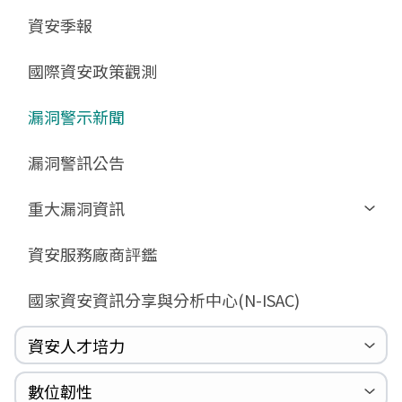
GCB預告版文件
教育訓練教材
FAQ
FAQ
資安季報
GCB說明文件
數位影片教材
驗證進度
GCB部署資源
FAQ
國際資安政策觀測
GCB數位教材
漏洞警示新聞
GCB終止支援
FAQ
漏洞警訊公告
重大漏洞資訊
Zerologon
資安服務廠商評鑑
ProxyLogon
國家資安資訊分享與分析中心(N-ISAC)
MSHTML
Log4shell
資安人才培力
WannaCrypt
巡迴研討會
CCOE資安實戰人才培育計畫成果簡介
資安人才培訓服務網
資安系列競賽網站
數位韌性
Heartbleed