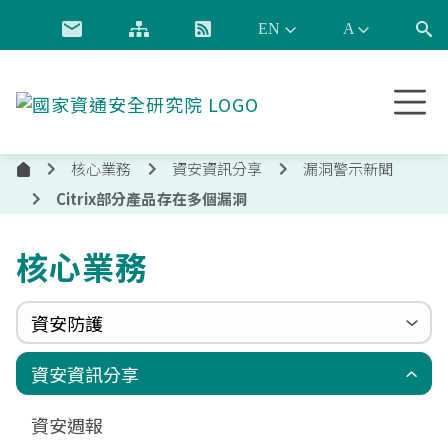
跳到主要內容
國
家
資
核心業務
資安資訊分享
漏洞警示新聞
通
首
安
Citrix部分產品存在多個漏洞
頁
全
研
核心業務
究
院
資安防護
政府組態基準(GCB)
資通安全弱點通報機制(VANS)
端點偵測及應變機制(EDR)
零信任架構(ZTA)
國家資安聯防監控中心(N-SOC)
國家資安通報應變中心(N-CERT)
資安資訊分享
更新消息
申請作業表單
相關文件與表單
相關文件與表單
資安週報