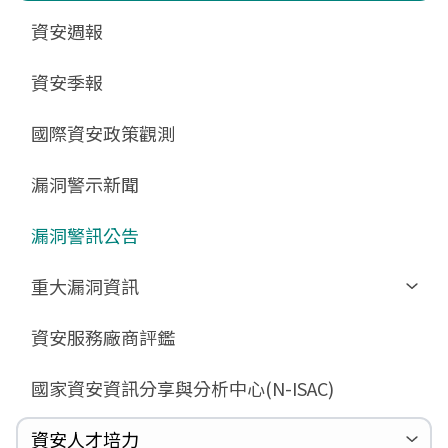
更新消息
申請作業表單
相關文件與表單
相關文件與表單
資安週報
GCB預告版文件
教育訓練教材
FAQ
FAQ
資安季報
GCB說明文件
數位影片教材
驗證進度
GCB部署資源
FAQ
國際資安政策觀測
GCB數位教材
漏洞警示新聞
GCB終止支援
FAQ
漏洞警訊公告
重大漏洞資訊
Zerologon
資安服務廠商評鑑
ProxyLogon
國家資安資訊分享與分析中心(N-ISAC)
MSHTML
Log4shell
資安人才培力