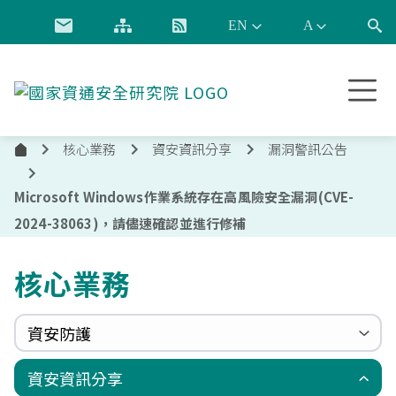
跳到主要內容
國
家
資
核心業務
資安資訊分享
漏洞警訊公告
通
首
安
頁
全
Microsoft Windows作業系統存在高風險安全漏洞(CVE-
研
2024-38063)，請儘速確認並進行修補
究
院
核心業務
資安防護
政府組態基準(GCB)
資通安全弱點通報機制(VANS)
端點偵測及應變機制(EDR)
零信任架構(ZTA)
國家資安聯防監控中心(N-SOC)
國家資安通報應變中心(N-CERT)
資安資訊分享