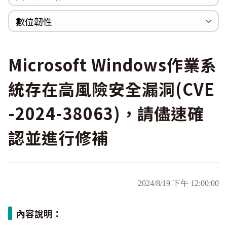
WannaCrypt
巡迴研討會
CCOE資安實戰人才培育計畫成果簡介
資安人才培訓服務網
資安系列競賽網站
數位韌性
Heartbleed
Logjam&Freak
數位韌性教材
設計系統資源
SBOM資源
中文化翻譯教材
共通性建議教材
Microsoft Windows作業系
統存在高風險安全漏洞(CVE
-2024-38063)，請儘速確
認並進行修補
2024/8/19 下午 12:00:00
內容說明：