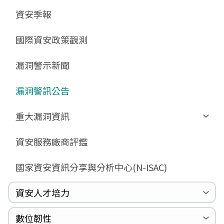
GCB預告版文件
教育訓練教材
FAQ
FAQ
資安季報
GCB說明文件
數位影片教材
驗證進度
GCB部署資源
FAQ
國際資安政策觀測
GCB數位教材
漏洞警示新聞
GCB終止支援
FAQ
漏洞警訊公告
重大漏洞資訊
Zerologon
資安服務廠商評鑑
ProxyLogon
國家資安資訊分享與分析中心(N-ISAC)
MSHTML
Log4shell
資安人才培力
WannaCrypt
巡迴研討會
CCOE資安實戰人才培育計畫成果簡介
資安人才培訓服務網
資安系列競賽網站
數位韌性
Heartbleed