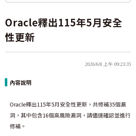
Logjam&Freak
數位韌性教材
設計系統資源
SBOM資源
中文化翻譯教材
共通性建議教材
Oracle釋出115年5月安全
性更新
2026/6/8 上午 09:23:35
內容說明
Oracle釋出115年5月安全性更新，共修補35個漏
洞，其中包含16個高風險漏洞，請儘速確認並進行
修補。