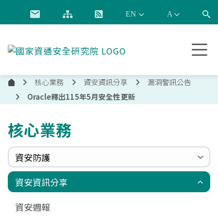
跳到主要內容
國
家
資
核心業務
資安資訊分享
漏洞警訊公告
通
首
安
Oracle釋出115年5月安全性更新
頁
全
研
核心業務
究
院
資安防護
政府組態基準(GCB)
資通安全弱點通報機制(VANS)
端點偵測及應變機制(EDR)
零信任架構(ZTA)
國家資安聯防監控中心(N-SOC)
國家資安通報應變中心(N-CERT)
資安資訊分享
更新消息
申請作業表單
相關文件與表單
相關文件與表單
資安週報