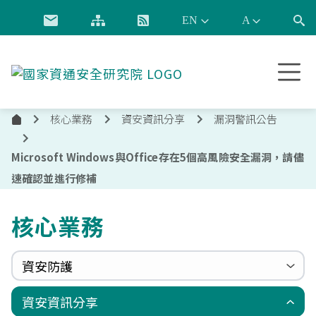
跳到主要內容
國
家
資
核心業務
資安資訊分享
漏洞警訊公告
通
首
安
頁
全
Microsoft Windows與Office存在5個高風險安全漏洞，請儘
研
速確認並進行修補
究
院
核心業務
資安防護
政府組態基準(GCB)
資通安全弱點通報機制(VANS)
端點偵測及應變機制(EDR)
零信任架構(ZTA)
國家資安聯防監控中心(N-SOC)
國家資安通報應變中心(N-CERT)
資安資訊分享