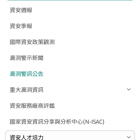
更新消息
申請作業表單
相關文件與表單
相關文件與表單
資安週報
GCB預告版文件
教育訓練教材
FAQ
FAQ
資安季報
GCB說明文件
數位影片教材
驗證進度
GCB部署資源
FAQ
國際資安政策觀測
GCB數位教材
漏洞警示新聞
GCB終止支援
FAQ
漏洞警訊公告
重大漏洞資訊
Zerologon
資安服務廠商評鑑
ProxyLogon
國家資安資訊分享與分析中心(N-ISAC)
MSHTML
Log4shell
資安人才培力