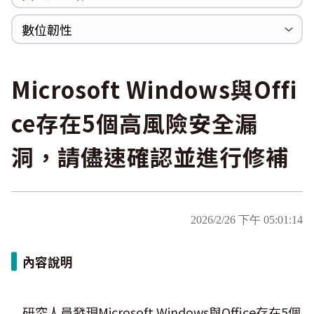
WannaCrypt
巡迴研討會
CCOE資安實戰人才培育計畫成果簡介
資安人才培訓服務網
資安系列競賽網站
數位韌性
Heartbleed
Logjam&Freak
數位韌性教材
設計系統資源
SBOM資源
中文化翻譯教材
共通性建議教材
Microsoft Windows與Offi
ce存在5個高風險安全漏
洞，請儘速確認並進行修補
2026/2/26 下午 05:01:14
內容說明
研究人員發現Microsoft Windows與Office存在5個