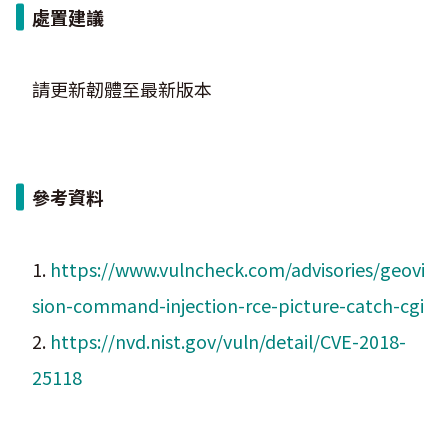
處置建議
請更新韌體至最新版本
參考資料
1.
https://www.vulncheck.com/advisories/geovi
sion-command-injection-rce-picture-catch-cgi
2.
https://nvd.nist.gov/vuln/detail/CVE-2018-
25118