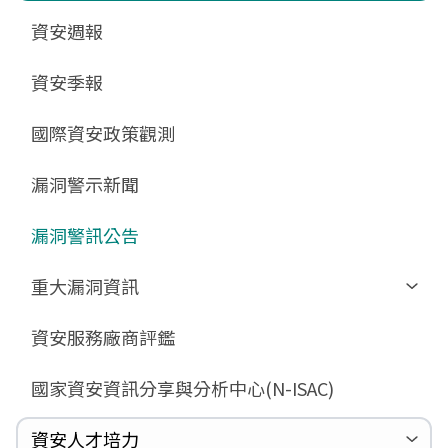
更新消息
申請作業表單
相關文件與表單
相關文件與表單
資安週報
GCB預告版文件
教育訓練教材
FAQ
FAQ
資安季報
GCB說明文件
數位影片教材
驗證進度
GCB部署資源
FAQ
國際資安政策觀測
GCB數位教材
漏洞警示新聞
GCB終止支援
FAQ
漏洞警訊公告
重大漏洞資訊
Zerologon
資安服務廠商評鑑
ProxyLogon
國家資安資訊分享與分析中心(N-ISAC)
MSHTML
Log4shell
資安人才培力