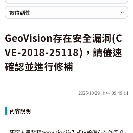
WannaCrypt
巡迴研討會
CCOE資安實戰人才培育計畫成果簡介
資安人才培訓服務網
資安系列競賽網站
數位韌性
Heartbleed
Logjam&Freak
數位韌性教材
設計系統資源
SBOM資源
中文化翻譯教材
共通性建議教材
GeoVision存在安全漏洞(C
VE-2018-25118)，請儘速
確認並進行修補
2025/10/29 上午 09:49:14
內容說明
研究人員發現GeoVision嵌入式IP設備存在作業系