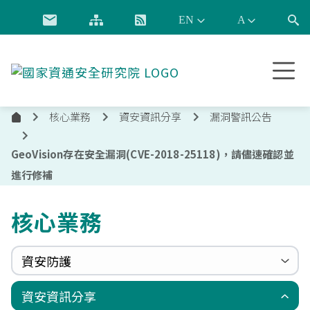
跳到主要內容
國
家
資
核心業務
資安資訊分享
漏洞警訊公告
通
首
安
頁
全
GeoVision存在安全漏洞(CVE-2018-25118)，請儘速確認並
研
進行修補
究
院
核心業務
資安防護
政府組態基準(GCB)
資通安全弱點通報機制(VANS)
端點偵測及應變機制(EDR)
零信任架構(ZTA)
國家資安聯防監控中心(N-SOC)
國家資安通報應變中心(N-CERT)
資安資訊分享