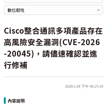
WannaCrypt
巡迴研討會
CCOE資安實戰人才培育計畫成果簡介
資安人才培訓服務網
資安系列競賽網站
數位韌性
Heartbleed
Logjam&Freak
數位韌性教材
設計系統資源
SBOM資源
中文化翻譯教材
共通性建議教材
Cisco整合通訊多項產品存在
高風險安全漏洞(CVE-2026
-20045)，請儘速確認並進
行修補
2026/1/28 下午 06:25:18
內容說明