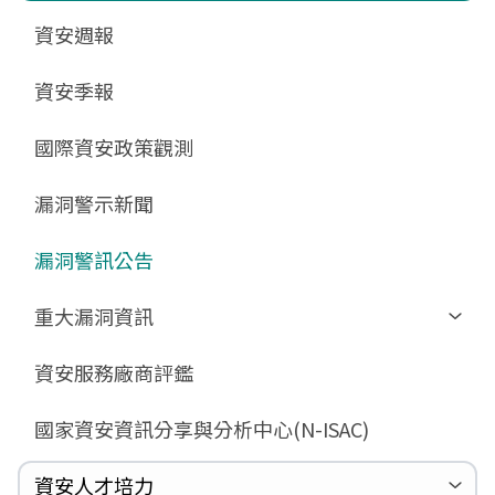
更新消息
申請作業表單
相關文件與表單
相關文件與表單
資安週報
GCB預告版文件
教育訓練教材
FAQ
FAQ
資安季報
GCB說明文件
數位影片教材
驗證進度
GCB部署資源
FAQ
國際資安政策觀測
GCB數位教材
漏洞警示新聞
GCB終止支援
FAQ
漏洞警訊公告
重大漏洞資訊
Zerologon
資安服務廠商評鑑
ProxyLogon
國家資安資訊分享與分析中心(N-ISAC)
MSHTML
Log4shell
資安人才培力