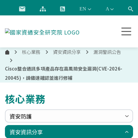
跳到主要內容
國
家
資
核心業務
資安資訊分享
漏洞警訊公告
通
首
安
頁
全
Cisco整合通訊多項產品存在高風險安全漏洞(CVE-2026-
研
20045)，請儘速確認並進行修補
究
院
核心業務
資安防護
政府組態基準(GCB)
資通安全弱點通報機制(VANS)
端點偵測及應變機制(EDR)
零信任架構(ZTA)
國家資安聯防監控中心(N-SOC)
國家資安通報應變中心(N-CERT)
資安資訊分享