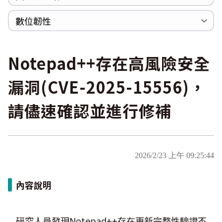
WannaCrypt
巡迴研討會
CCOE資安實戰人才培育計畫成果簡介
資安人才培訓服務網
資安系列競賽網站
數位韌性
Heartbleed
Logjam&Freak
數位韌性教材
設計系統資源
SBOM資源
中文化翻譯教材
共通性建議教材
Notepad++存在高風險安全
漏洞(CVE-2025-15556)，
請儘速確認並進行修補
2026/2/23 上午 09:25:44
內容說明
研究人員發現Notepad++存在更新完整性驗證不