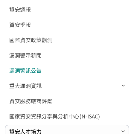
更新消息
申請作業表單
相關文件與表單
相關文件與表單
資安週報
GCB預告版文件
教育訓練教材
FAQ
FAQ
資安季報
GCB說明文件
數位影片教材
驗證進度
GCB部署資源
FAQ
國際資安政策觀測
GCB數位教材
漏洞警示新聞
GCB終止支援
FAQ
漏洞警訊公告
重大漏洞資訊
Zerologon
資安服務廠商評鑑
ProxyLogon
國家資安資訊分享與分析中心(N-ISAC)
MSHTML
Log4shell
資安人才培力