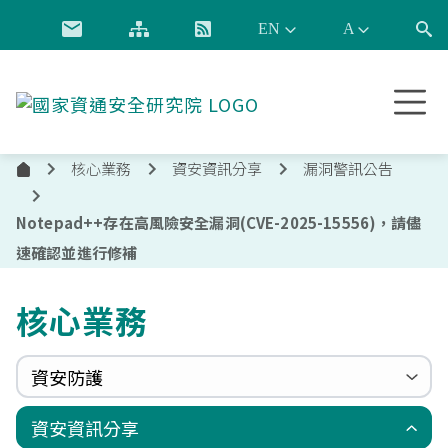
跳到主要內容
國
家
資
核心業務
資安資訊分享
漏洞警訊公告
通
首
安
頁
全
Notepad++存在高風險安全漏洞(CVE-2025-15556)，請儘
研
速確認並進行修補
究
院
核心業務
資安防護
政府組態基準(GCB)
資通安全弱點通報機制(VANS)
端點偵測及應變機制(EDR)
零信任架構(ZTA)
國家資安聯防監控中心(N-SOC)
國家資安通報應變中心(N-CERT)
資安資訊分享