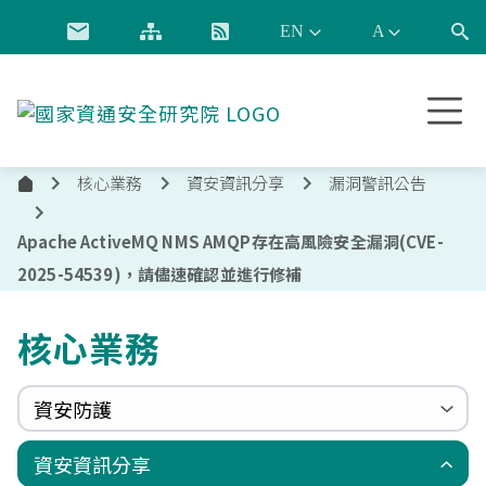
跳到主要內容
國
家
資
核心業務
資安資訊分享
漏洞警訊公告
通
首
安
頁
全
Apache ActiveMQ NMS AMQP存在高風險安全漏洞(CVE-
研
2025-54539)，請儘速確認並進行修補
究
院
核心業務
資安防護
政府組態基準(GCB)
資通安全弱點通報機制(VANS)
端點偵測及應變機制(EDR)
零信任架構(ZTA)
國家資安聯防監控中心(N-SOC)
國家資安通報應變中心(N-CERT)
資安資訊分享