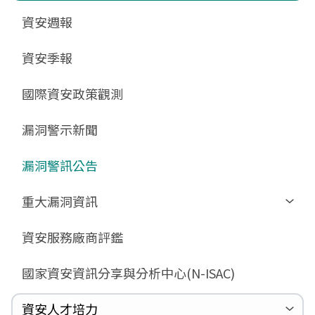
更新消息
申請作業表單
相關文件與表單
相關文件與表單
資安週報
GCB預告版文件
教育訓練教材
FAQ
FAQ
資安季報
GCB說明文件
數位影片教材
驗證進度
GCB部署資源
FAQ
國際資安政策觀測
GCB數位教材
漏洞警示新聞
GCB終止支援
FAQ
漏洞警訊公告
重大漏洞資訊
Zerologon
資安服務廠商評鑑
ProxyLogon
國家資安資訊分享與分析中心(N-ISAC)
MSHTML
Log4shell
資安人才培力