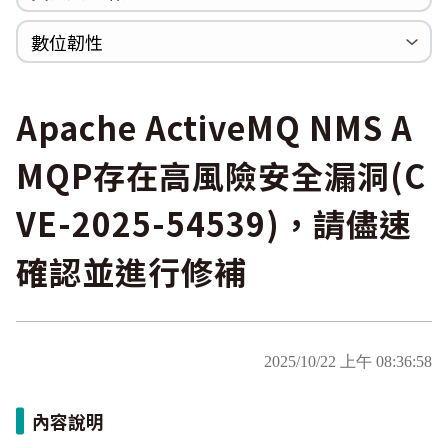
WannaCrypt
巡迴研討會
CCOE資安實戰人才培育計畫成果簡介
資安人才培訓服務網
資安系列競賽網站
數位韌性
Heartbleed
Logjam&Freak
數位韌性教材
設計系統資源
SBOM資源
中文化翻譯教材
共通性建議教材
Apache ActiveMQ NMS A
MQP存在高風險安全漏洞(C
VE-2025-54539)，請儘速
確認並進行修補
2025/10/22 上午 08:36:58
內容說明