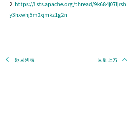
2.
https://lists.apache.org/thread/9k684j07ljrsh
y3hxwhj5m0xjmkz1g2n
返回列表
回到上方