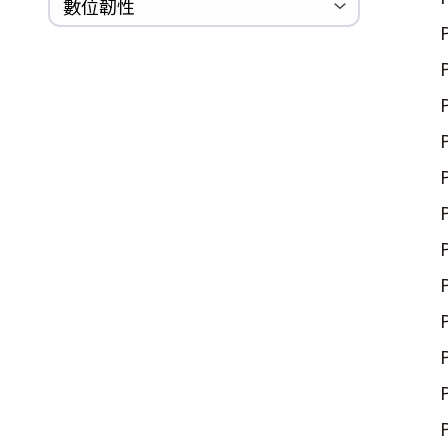
巡迴研討會
CCOE資安實戰人才培育計畫成果簡
資安人才培訓服務網
資安系列競賽網站
數位韌性
Logjam&Freak
介
數位韌性教材
設計系統資源
SBOM資源
中文化翻譯教材
共通性建議教材