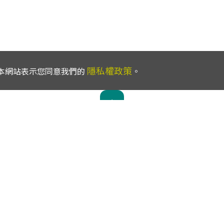
隱私權政策
使用本網站表示您同意我們的
。
服務電話：
02-2739-1000
傳真電話：
02-2733-1655
地址：
100005 臺北市中正區寶慶路25號7樓