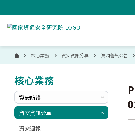
跳到主要內容
國
家
資
通
安
核心業務
資安資訊分享
漏洞警訊公告
首
全
頁
研
究
核心業務
:::
院
P
資安防護
政府組態基準(GCB)
資通安全弱點通報機制(VANS)
端點偵測及應變機制(EDR)
零信任架構(ZTA)
國家資安聯防監控中心(N-SOC)
國家資安通報應變中心(N-CERT)
資安資訊分享
更新消息
申請作業表單
相關文件與表單
相關文件與表單
資安週報