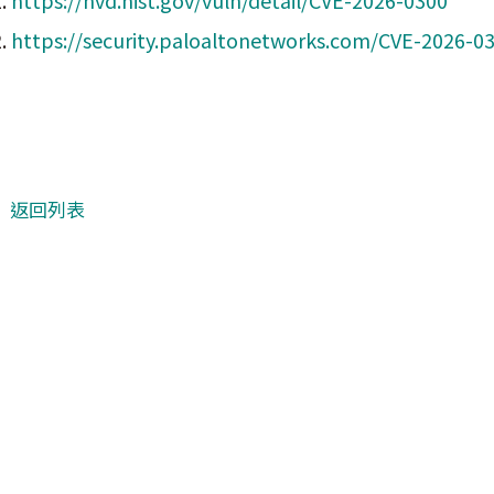
1.
https://nvd.nist.gov/vuln/detail/CVE-2026-0300
2.
https://security.paloaltonetworks.com/CVE-2026-0
返回列表