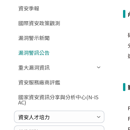
GCB預告版文件
教育訓練教材
FAQ
FAQ
資安季報
GCB說明文件
數位影片教材
驗證進度
GCB部署資源
FAQ
國際資安政策觀測
GCB數位教材
漏洞警示新聞
GCB終止支援
FAQ
漏洞警訊公告
重大漏洞資訊
Zerologon
資安服務廠商評鑑
ProxyLogon
國家資安資訊分享與分析中心(N-IS
MSHTML
AC)
Log4shell
資安人才培力
WannaCrypt
Heartbleed