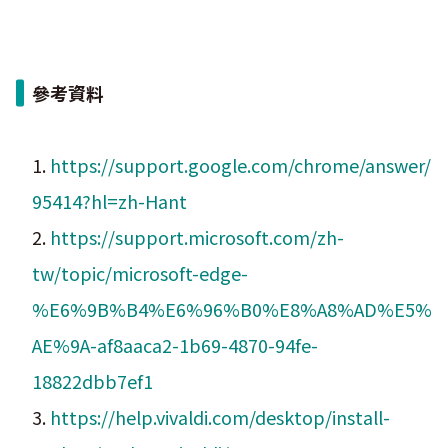
參考資料
1.
https://support.google.com/chrome/answer/
95414?hl=zh-Hant
2.
https://support.microsoft.com/zh-
tw/topic/microsoft-edge-
%E6%9B%B4%E6%96%B0%E8%A8%AD%E5%
AE%9A-af8aaca2-1b69-4870-94fe-
18822dbb7ef1
3.
https://help.vivaldi.com/desktop/install-