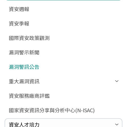
更新消息
申請作業表單
相關文件與表單
相關文件與表單
資安週報
GCB預告版文件
教育訓練教材
FAQ
FAQ
資安季報
GCB說明文件
數位影片教材
驗證進度
GCB部署資源
FAQ
國際資安政策觀測
GCB數位教材
漏洞警示新聞
GCB終止支援
FAQ
漏洞警訊公告
重大漏洞資訊
Zerologon
資安服務廠商評鑑
ProxyLogon
國家資安資訊分享與分析中心(N-ISAC)
MSHTML
Log4shell
資安人才培力