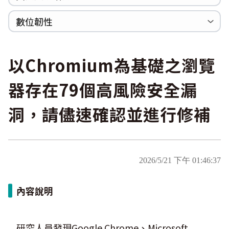
WannaCrypt
巡迴研討會
CCOE資安實戰人才培育計畫成果簡介
資安人才培訓服務網
資安系列競賽網站
數位韌性
Heartbleed
Logjam&Freak
數位韌性教材
設計系統資源
SBOM資源
中文化翻譯教材
共通性建議教材
以Chromium為基礎之瀏覽
器存在79個高風險安全漏
洞，請儘速確認並進行修補
2026/5/21 下午 01:46:37
內容說明
研究人員發現Google Chrome、Microsoft