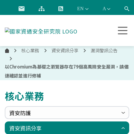
跳到主要內容
國
家
資
核心業務
資安資訊分享
漏洞警訊公告
通
首
安
頁
全
以Chromium為基礎之瀏覽器存在79個高風險安全漏洞，請儘
研
速確認並進行修補
究
院
核心業務
資安防護
政府組態基準(GCB)
資通安全弱點通報機制(VANS)
端點偵測及應變機制(EDR)
零信任架構(ZTA)
國家資安聯防監控中心(N-SOC)
國家資安通報應變中心(N-CERT)
資安資訊分享