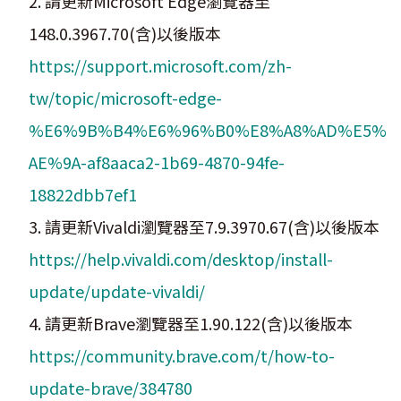
2. 請更新Microsoft Edge瀏覽器至
148.0.3967.70(含)以後版本
https://support.microsoft.com/zh-
tw/topic/microsoft-edge-
%E6%9B%B4%E6%96%B0%E8%A8%AD%E5%
AE%9A-af8aaca2-1b69-4870-94fe-
18822dbb7ef1
3. 請更新Vivaldi瀏覽器至7.9.3970.67(含)以後版本
https://help.vivaldi.com/desktop/install-
update/update-vivaldi/
4. 請更新Brave瀏覽器至1.90.122(含)以後版本
https://community.brave.com/t/how-to-
update-brave/384780