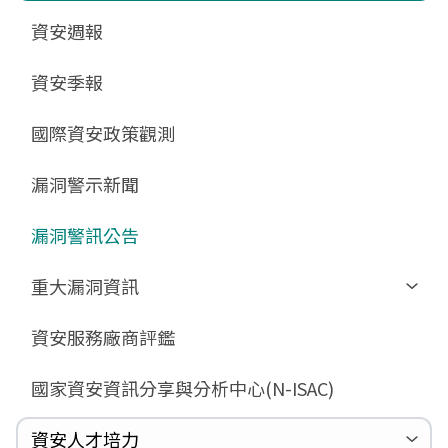
更新消息
申請作業表單
相關文件與表單
相關文件與表單
資安週報
GCB預告版文件
教育訓練教材
FAQ
FAQ
資安季報
GCB說明文件
數位影片教材
驗證進度
GCB部署資源
FAQ
國際資安政策觀測
GCB數位教材
漏洞警示新聞
GCB終止支援
FAQ
漏洞警訊公告
重大漏洞資訊
Zerologon
資安服務廠商評鑑
ProxyLogon
國家資安資訊分享與分析中心(N-ISAC)
MSHTML
Log4shell
資安人才培力