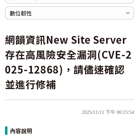
WannaCrypt
巡迴研討會
CCOE資安實戰人才培育計畫成果簡介
資安人才培訓服務網
資安系列競賽網站
數位韌性
Heartbleed
Logjam&Freak
數位韌性教材
設計系統資源
SBOM資源
中文化翻譯教材
共通性建議教材
網韻資訊New Site Server
存在高風險安全漏洞(CVE-2
025-12868)，請儘速確認
並進行修補
2025/11/11 下午 06:15:54
內容說明