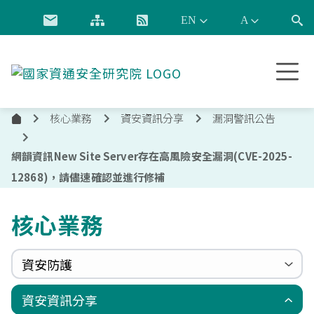
跳到主要內容
國
家
資
核心業務
資安資訊分享
漏洞警訊公告
通
首
安
頁
全
網韻資訊New Site Server存在高風險安全漏洞(CVE-2025-
研
12868)，請儘速確認並進行修補
究
院
核心業務
資安防護
政府組態基準(GCB)
資通安全弱點通報機制(VANS)
端點偵測及應變機制(EDR)
零信任架構(ZTA)
國家資安聯防監控中心(N-SOC)
國家資安通報應變中心(N-CERT)
資安資訊分享