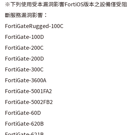
※下列使用受本漏洞影響FortiOS版本之設備僅受阻
斷服務漏洞影響：
FortiGateRugged-100C
FortiGate-100D
FortiGate-200C
FortiGate-200D
FortiGate-300C
FortiGate-3600A
FortiGate-5001FA2
FortiGate-5002FB2
FortiGate-60D
FortiGate-620B
FortiGate-621B