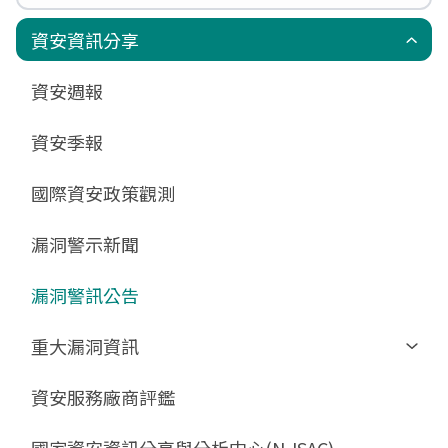
政府組態基準(GCB)
資通安全弱點通報機制(VANS)
端點偵測及應變機制(EDR)
零信任架構(ZTA)
國家資安聯防監控中心(N-SOC)
國家資安通報應變中心(N-CERT)
資安資訊分享
更新消息
申請作業表單
相關文件與表單
相關文件與表單
資安週報
GCB預告版文件
教育訓練教材
FAQ
FAQ
資安季報
GCB說明文件
數位影片教材
驗證進度
GCB部署資源
FAQ
國際資安政策觀測
GCB數位教材
漏洞警示新聞
GCB終止支援
FAQ
漏洞警訊公告
重大漏洞資訊
Zerologon
資安服務廠商評鑑
ProxyLogon
國家資安資訊分享與分析中心(N-ISAC)