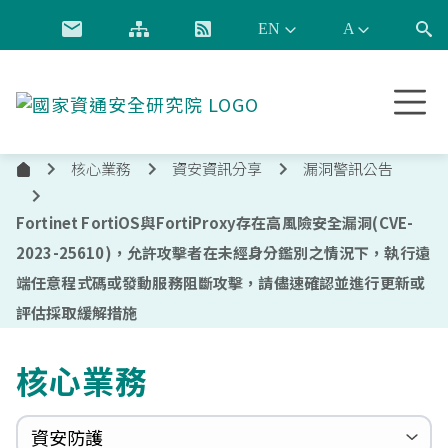
跳到主要內容
國
家
資
核心業務
資安資訊分享
漏洞警訊公告
通
首
安
頁
全
Fortinet FortiOS與FortiProxy存在高風險安全漏洞(CVE-
研
2023-25610)，允許攻擊者在未經身分鑑別之情況下，執行遠
究
端任意程式碼或發動服務阻斷攻擊，請儘速確認並進行更新或
院
評估採取緩解措施
核心業務
資安防護