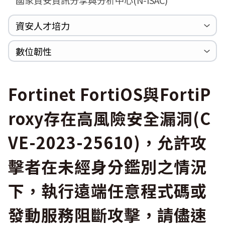
MSHTML
Log4shell
資安人才培力
WannaCrypt
巡迴研討會
CCOE資安實戰人才培育計畫成果簡介
資安人才培訓服務網
資安系列競賽網站
數位韌性
Heartbleed
Logjam&Freak
數位韌性教材
設計系統資源
SBOM資源
中文化翻譯教材
共通性建議教材
Fortinet FortiOS與FortiP
roxy存在高風險安全漏洞(C
VE-2023-25610)，允許攻
擊者在未經身分鑑別之情況
下，執行遠端任意程式碼或
發動服務阻斷攻擊，請儘速