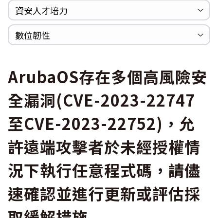
Log4shell
資安人才培力
WannaCrypt
巡迴研討會
CCOE資安實戰人才培育計畫成果簡介
資安人才培訓服務網
資安系列競賽網站
數位韌性
Heartbleed
Logjam&Freak
數位韌性教材
設計系統資源
SBOM資源
中文化翻譯教材
共通性建議教材
ArubaOS存在多個高風險安
全漏洞(CVE-2023-22747
至CVE-2023-22752)，允
許遠端攻擊者於未經授權情
況下執行任意程式碼，請儘
速確認並進行更新或評估採
取緩解措施