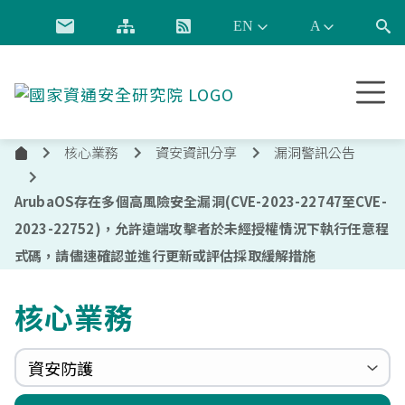
跳到主要內容
國
家
資
核心業務
資安資訊分享
漏洞警訊公告
通
首
安
頁
全
ArubaOS存在多個高風險安全漏洞(CVE-2023-22747至CVE-
研
2023-22752)，允許遠端攻擊者於未經授權情況下執行任意程
究
式碼，請儘速確認並進行更新或評估採取緩解措施
院
核心業務
資安防護