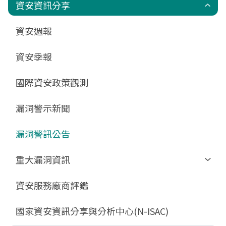
政府組態基準(GCB)
資通安全弱點通報機制(VANS)
端點偵測及應變機制(EDR)
零信任架構(ZTA)
國家資安聯防監控中心(N-SOC)
國家資安通報應變中心(N-CERT)
資安資訊分享
更新消息
申請作業表單
相關文件與表單
相關文件與表單
資安週報
GCB預告版文件
教育訓練教材
FAQ
FAQ
資安季報
GCB說明文件
數位影片教材
驗證進度
GCB部署資源
FAQ
國際資安政策觀測
GCB數位教材
漏洞警示新聞
GCB終止支援
FAQ
漏洞警訊公告
重大漏洞資訊
Zerologon
資安服務廠商評鑑
ProxyLogon
國家資安資訊分享與分析中心(N-ISAC)
MSHTML