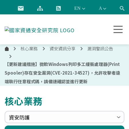
跳到主要內容
國
家
資
核心業務
資安資訊分享
漏洞警訊公告
通
首
安
頁
全
【更新建議措施】微軟Windows列印多工緩衝處理器(Print
研
Spooler)存在安全漏洞(CVE-2021-34527)，允許攻擊者遠
究
端執行任意程式碼，請儘速確認並進行更新
院
核心業務
資安防護