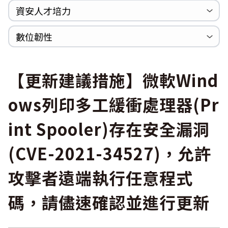
Log4shell
資安人才培力
WannaCrypt
巡迴研討會
CCOE資安實戰人才培育計畫成果簡介
資安人才培訓服務網
資安系列競賽網站
數位韌性
Heartbleed
Logjam&Freak
數位韌性教材
設計系統資源
SBOM資源
中文化翻譯教材
共通性建議教材
【更新建議措施】微軟Wind
ows列印多工緩衝處理器(Pr
int Spooler)存在安全漏洞
(CVE-2021-34527)，允許
攻擊者遠端執行任意程式
碼，請儘速確認並進行更新