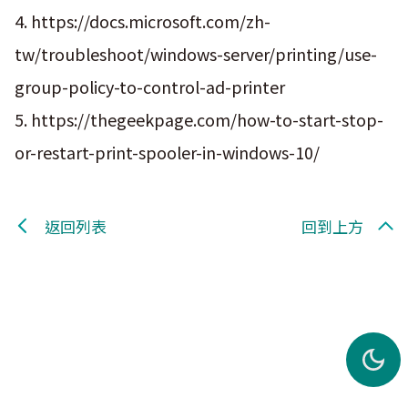
4. https://docs.microsoft.com/zh-
tw/troubleshoot/windows-server/printing/use-
group-policy-to-control-ad-printer
5. https://thegeekpage.com/how-to-start-stop-
or-restart-print-spooler-in-windows-10/
返回列表
回到上方