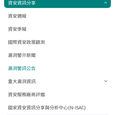
政府組態基準(GCB)
資通安全弱點通報機制(VANS)
端點偵測及應變機制(EDR)
零信任架構(ZTA)
國家資安聯防監控中心(N-SOC)
國家資安通報應變中心(N-CERT)
資安資訊分享
更新消息
申請作業表單
相關文件與表單
相關文件與表單
資安週報
GCB預告版文件
教育訓練教材
FAQ
FAQ
資安季報
GCB說明文件
數位影片教材
驗證進度
GCB部署資源
FAQ
國際資安政策觀測
GCB數位教材
漏洞警示新聞
GCB終止支援
FAQ
漏洞警訊公告
重大漏洞資訊
Zerologon
資安服務廠商評鑑
ProxyLogon
國家資安資訊分享與分析中心(N-ISAC)
MSHTML