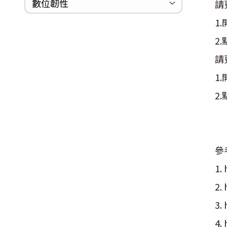
巡迴研討會
CCOE資安實戰人才培育計畫成果簡
資安人才培訓服務網
資安系列競賽網站
數位韌性
請
Logjam&Freak
介
1
數位韌性教材
設計系統資源
SBOM資源
中文化翻譯教材
共通性建議教材
2
請
1
2
參
1.
2.
3.
4.