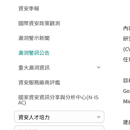
GCB預告版文件
教育訓練教材
FAQ
FAQ
資安季報
GCB說明文件
數位影片教材
驗證進度
GCB部署資源
FAQ
國際資安政策觀測
內
GCB數位教材
漏洞警示新聞
GCB終止支援
研
FAQ
(
漏洞警訊公告
任
重大漏洞資訊
目
Zerologon
資安服務廠商評鑑
ProxyLogon
Go
國家資安資訊分享與分析中心(N-IS
MSHTML
Mi
AC)
Log4shell
資安人才培力
WannaCrypt
建
Heartbleed