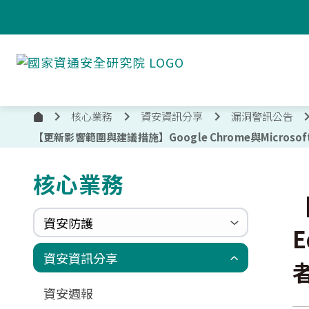
跳到主要內容
國
家
資
通
核心業務
資安資訊分享
漏洞警訊公告
首
安
【更新影響範圍與建議措施】Google Chrome與Micros
全
頁
研
究
核心業務
:::
院
資安防護
政府組態基準(GCB)
資通安全弱點通報機制(VANS)
端點偵測及應變機制(EDR)
零信任架構(ZTA)
國家資安聯防監控中心(N-SOC)
國家資安通報應變中心(N-CERT)
資安資訊分享
更新消息
申請作業表單
相關文件與表單
相關文件與表單
資安週報