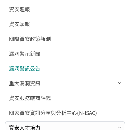
更新消息
申請作業表單
相關文件與表單
相關文件與表單
資安週報
GCB預告版文件
教育訓練教材
FAQ
FAQ
資安季報
GCB說明文件
數位影片教材
驗證進度
GCB部署資源
FAQ
國際資安政策觀測
GCB數位教材
漏洞警示新聞
GCB終止支援
FAQ
漏洞警訊公告
重大漏洞資訊
Zerologon
資安服務廠商評鑑
ProxyLogon
國家資安資訊分享與分析中心(N-ISAC)
MSHTML
Log4shell
資安人才培力