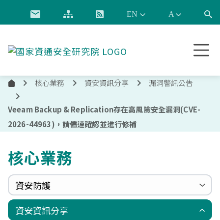
跳到主要內容
國
家
資
核心業務
資安資訊分享
漏洞警訊公告
通
首
安
頁
全
Veeam Backup & Replication存在高風險安全漏洞(CVE-
研
2026-44963)，請儘速確認並進行修補
究
院
核心業務
資安防護
政府組態基準(GCB)
資通安全弱點通報機制(VANS)
端點偵測及應變機制(EDR)
零信任架構(ZTA)
國家資安聯防監控中心(N-SOC)
國家資安通報應變中心(N-CERT)
資安資訊分享