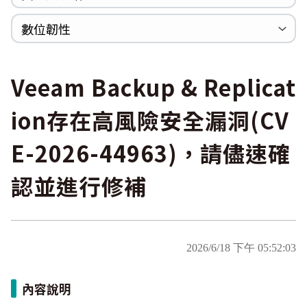
WannaCrypt
巡迴研討會
CCOE資安實戰人才培育計畫成果簡介
資安人才培訓服務網
資安系列競賽網站
數位韌性
Heartbleed
Logjam&Freak
數位韌性教材
設計系統資源
SBOM資源
中文化翻譯教材
共通性建議教材
Veeam Backup & Replicat
ion存在高風險安全漏洞(CV
E-2026-44963)，請儘速確
認並進行修補
2026/6/18 下午 05:52:03
內容說明