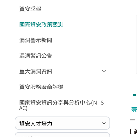
GCB預告版文件
教育訓練教材
FAQ
FAQ
資安季報
GCB說明文件
數位影片教材
驗證進度
GCB部署資源
FAQ
國際資安政策觀測
GCB數位教材
漏洞警示新聞
GCB終止支援
FAQ
漏洞警訊公告
重大漏洞資訊
Zerologon
資安服務廠商評鑑
ProxyLogon
國家資安資訊分享與分析中心(N-IS
MSHTML
AC)
Log4shell
一
資安人才培力
WannaCrypt
美
l
Heartbleed