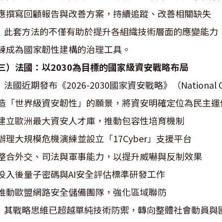
. 應撰寫回顧報告與改善方案，持續追蹤、改善相關缺失
套方法的不僅有助於提升各組織技術層面的應變能力，
練成為國家韌性建構的治理工具。
三）法國：以2030為目標的國家級資安戰略布局
國近期發布《2026-2030國家資安戰略》（National Cyber
造「世界級資安韌性」的願景，將資安明確定位為民主運
. 建立歐洲最大資安人才庫，推動包容性培育機制
. 辦理大規模危機演練並設立「17Cyber」支援平台
. 整合外交、司法與軍事能力，以提升威嚇與反制效果
. 投入後量子密碼與AI安全評估標準研發工作
. 推動歐盟網路安全儲備團隊，強化區域聯防
戰略思維已超越單純技術防禦，轉向整體社會動員與國