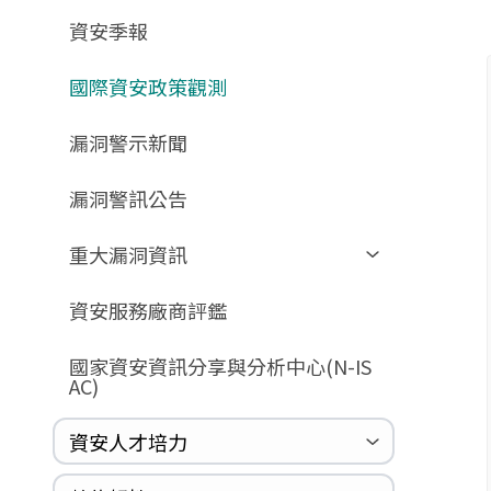
GCB預告版文件
教育訓練教材
FAQ
FAQ
資安季報
GCB說明文件
數位影片教材
驗證進度
GCB部署資源
FAQ
國際資安政策觀測
GCB數位教材
漏洞警示新聞
GCB終止支援
FAQ
漏洞警訊公告
重大漏洞資訊
Zerologon
資安服務廠商評鑑
ProxyLogon
國家資安資訊分享與分析中心(N-IS
MSHTML
AC)
Log4shell
資安人才培力
WannaCrypt
Heartbleed