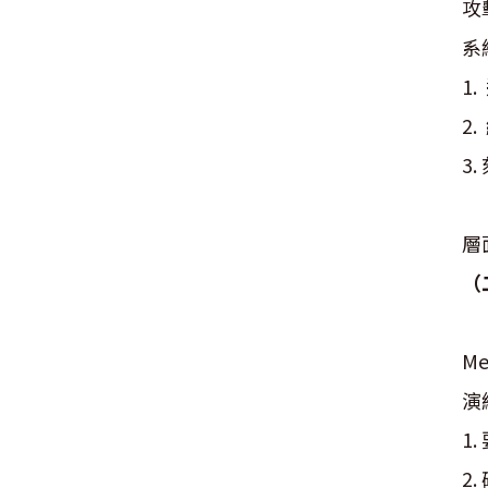
攻
系
1
2
3
C
層
（
歐
M
演
1
2