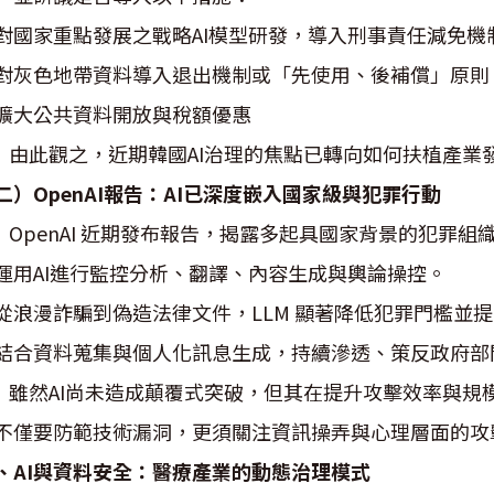
. 對國家重點發展之戰略AI模型研發，導入刑事責任減免機
. 對灰色地帶資料導入退出機制或「先使用、後補償」原則
. 擴大公共資料開放與稅額優惠
此觀之，近期韓國AI治理的焦點已轉向如何扶植產業
二）OpenAI報告：AI已深度嵌入國家級與犯罪行動
penAI 近期發布報告，揭露多起具國家背景的犯罪組
. 運用AI進行監控分析、翻譯、內容生成與輿論操控。
. 從浪漫詐騙到偽造法律文件，LLM 顯著降低犯罪門檻並
. 結合資料蒐集與個人化訊息生成，持續滲透、策反政府
然AI尚未造成顛覆式突破，但其在提升攻擊效率與規
不僅要防範技術漏洞，更須關注資訊操弄與心理層面的攻
、AI與資料安全：醫療產業的動態治理模式