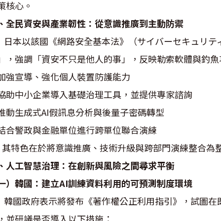
策核心。
、全民資安與產業韌性：從意識推廣到主動防禦
本以該國《網路安全基本法》（サイバーセキュリティ
」，強調「資安不只是他人的事」，反映勒索軟體與釣魚
. 加強宣導、強化個人裝置防護能力
. 協助中小企業導入基礎治理工具，並提供專家諮詢
. 推動生成式AI假訊息分析與後量子密碼轉型
. 結合警政與金融單位進行跨單位聯合演練
特色在於將意識推廣、技術升級與跨部門演練整合為整
、人工智慧治理：在創新與風險之間尋求平衡
一）韓國：建立AI訓練資料利用的可預測制度環境
國政府表示將發布《著作權公正利用指引》，試圖在既
，並研議是否導入以下措施：