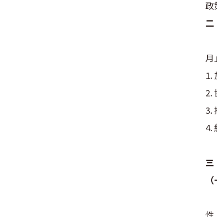
政
二
日
月
1
2
3
4
其
三
（
韓
性