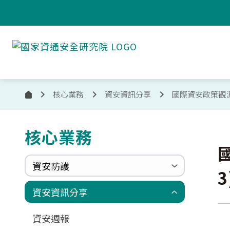
跳到主要內容
國
家
資
通
安
核心業務
資安資訊分享
國際資安政策觀
首
全
頁
研
究
核心業務
:::
院
國
資安防護
3
政府組態基準(GCB)
資通安全弱點通報機制(VANS)
端點偵測及應變機制(EDR)
零信任架構(ZTA)
國家資安聯防監控中心(N-SOC)
國家資安通報應變中心(N-CERT)
資安資訊分享
更新消息
申請作業表單
相關文件與表單
相關文件與表單
資安週報