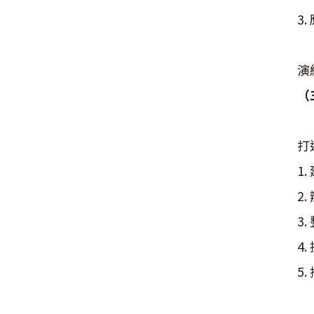
3
此
演
（
法
打
1
2
3
4
5
其