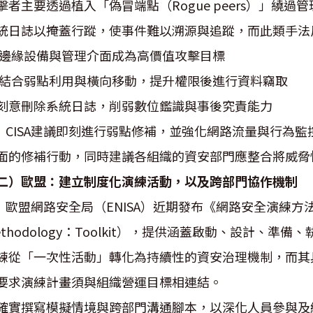
擊者主要透過植入「偽冒端點（Rogue peers）」繞
統日誌以掩蓋行蹤，使事件難以溯源與追蹤，而此類手法
. 邊緣設備與管理介面成為高價值攻擊目標
. 結合弱點利用與橫向移動，提升權限後進行資料竊取
. 刻意刪除系統日誌，削弱數位鑑識與事後究責能力
ISA建議即刻進行弱點修補，並強化網路流量與行為監
面的修補行動，同時建議各組織的資安部門應整合將威脅
二）歐盟：建立制度化演練活動，以及跨部門協作機制
盟網路安全局（ENISA）近期發布《網路安全演練方法論工具包》（
ethodology：Toolkit），提供涵蓋啟動、設計
練從「一次性活動」轉化為持續性的資安治理機制，而其
. 要求演練計畫須與組織營運目標相連結。
. 確實撰寫模擬情境與跨部門溝通腳本，以深化人員參與