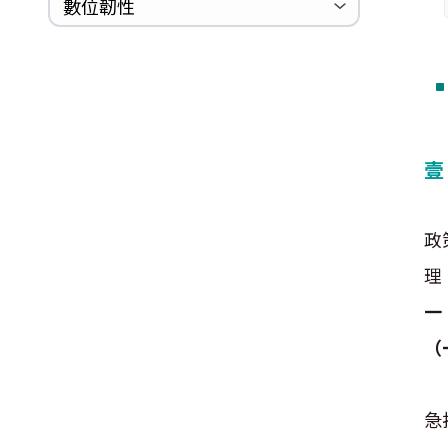
巡迴研討會
CCOE資安實戰人才培育計畫成果簡
資安人才培訓服務網
資安系列競賽網站
數位韌性
Logjam&Freak
介
數位韌性教材
設計系統資源
SBOM資源
中文化翻譯教材
共通性建議教材
壹
根
政
理
一
（
C
急