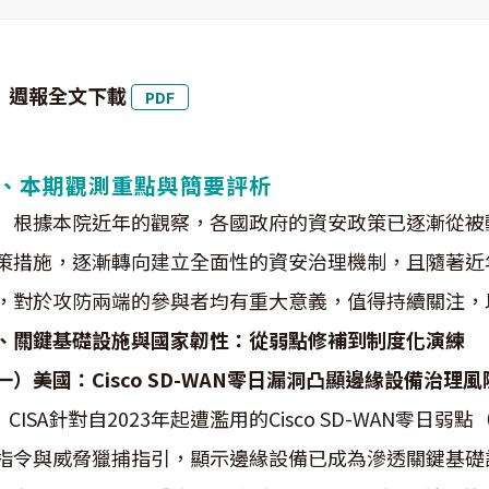
週報全文下載
PDF
、本期觀測重點與簡要評析
據本院近年的觀察，各國政府的資安政策已逐漸從被動
策措施，逐漸轉向建立全面性的資安治理機制，且隨著近年
，對於攻防兩端的參與者均有重大意義，值得持續關注，
、關鍵基礎設施與國家韌性：從弱點修補到制度化演練
一）美國：Cisco SD-WAN零日漏洞凸顯邊緣設備治理風
ISA針對自2023年起遭濫用的Cisco SD-WAN零日弱點（如CV
指令與威脅獵捕指引，顯示邊緣設備已成為滲透關鍵基礎