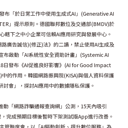
於日常工作中使用生成式AI」(Generative AI
「FASTER」提示原則。德國聯邦數位及交通部(BMDV)於
究中心轄下之中小企業可信賴AI應用研究與發展中心。
網路廣告誠信)(修正)法》的二讀，禁止使用AI生成及
動「AI系統性安全資助計畫」(Systemic AI
月18日發布《AI促進良好影響》(AI for Good Impact
Gs)中的作用。韓國網路振興院(KISA)與個人資料保護
討會」，探討AI應用中的數據隱私保護。
推動「網路詐騙通報查詢網」公測，15天內吸引
台下架，完成預期目標後暫時下架測試版App進行改善。
訊主管聯席會，以「AI驅動創新、提升數位服務」為