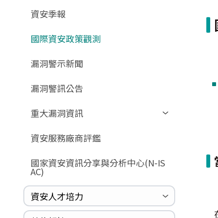
GCB預告版文件
教育訓練教材
FAQ
FAQ
資安季報
GCB說明文件
數位影片教材
驗證進度
GCB部署資源
FAQ
國際資安政策觀測
GCB數位教材
漏洞警示新聞
GCB終止支援
FAQ
漏洞警訊公告
重大漏洞資訊
Zerologon
資安服務廠商評鑑
ProxyLogon
國家資安資訊分享與分析中心(N-IS
MSHTML
AC)
Log4shell
資安人才培力
WannaCrypt
Heartbleed