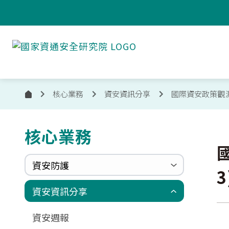
跳到主要內容
國
家
資
通
安
核心業務
資安資訊分享
國際資安政策觀
首
全
頁
研
究
核心業務
:::
院
國
資安防護
3
政府組態基準(GCB)
資通安全弱點通報機制(VANS)
端點偵測及應變機制(EDR)
零信任架構(ZTA)
國家資安聯防監控中心(N-SOC)
國家資安通報應變中心(N-CERT)
資安資訊分享
更新消息
申請作業表單
相關文件與表單
相關文件與表單
資安週報