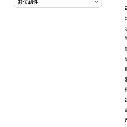
巡迴研討會
CCOE資安實戰人才培育計畫成果簡
資安人才培訓服務網
資安系列競賽網站
數位韌性
Logjam&Freak
介
數位韌性教材
設計系統資源
SBOM資源
中文化翻譯教材
共通性建議教材