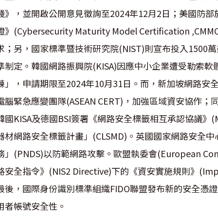
踐》，並開啟公開意見徵詢至2024年12月2日；美國防部
證》(Cybersecurity Maturity Model Certifica
求；另，國家標準暨技術研究院(NIST)則宣布投入150
準制定。韓國網路振興院(KISA)因應中小企業遭受勒索軟
練」，申請期限至2024年10月31日。而，新加坡網路安全局
電腦緊急應變團隊(ASEAN CERT)，加強區域資安協作；同時
韓國KISA及德國BSI簽署《網路安全標籤相互承認協議》
器材網路安全標籤計畫」(CLSMD)。英國國家網路安全中
務」(PNDS)以防範網路攻擊。歐盟執委會(European Co
路安全指令》(NIS2 Directive)下的《資安實施規則》(I
最後，國際身份識別標準組織FIDO聯盟發布新的安全憑證交換協定(S
用者帳號安全性。