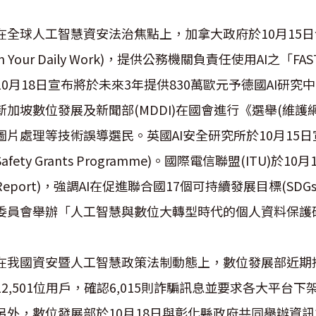
在全球人工智慧資安法治焦點上，加拿大政府於10月15日發布「
in Your Daily Work)，提供公務機關負責任使用AI之
10月18日宣布將於未來3年提供830萬歐元予德國AI研
新加坡數位發展及新聞部(MDDI)在國會進行《選舉(維護
圖片處理等技術誤導選民。英國AI安全研究所於10月15日宣布啟
Safety Grants Programme)。國際電信聯盟(ITU)於10
Report)，強調AI在促進聯合國17個可持續發展目標(SD
委員會舉辦「人工智慧與數位大轉型時代的個人資料保護研
在我國資安暨人工智慧政策法制動態上，數位發展部近期
12,501位用戶，確認6,015則詐騙訊息並要求各大平
另外，數位發展部於10月18日與彰化縣政府共同舉辦資