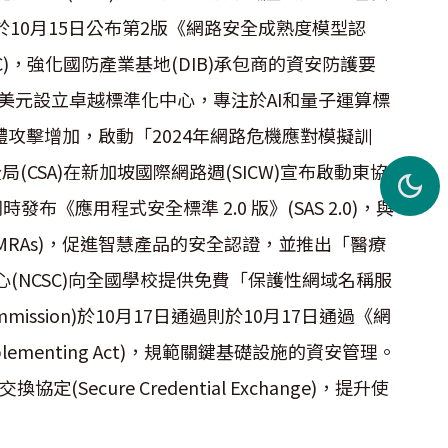
於10月15日公布第2版《網路安全成熟度模型認
tion ,CMMC)，強化國防產業基地(DIB)承包商的資安防護要
0萬美元設立卓越標準化中心，專注於AI和量子運算標
體攻擊增加，啟動「2024年網路危機應對模擬訓
(CSA)在新加坡國際網路週(SICW)宣布啟動東協
發布《應用程式安全標準 2.0 版》(SAS 2.0)，與
(MRAs)，促進智慧產品的安全認證，並推出「醫療
心(NCSC)向全國學校提供免費「保護性網域名稱服
mmission)於10月17日通過則於10月17日通過《網
mplementing Act)，規範關鍵基礎設施的資安管理。
ecure Credential Exchange)，提升使