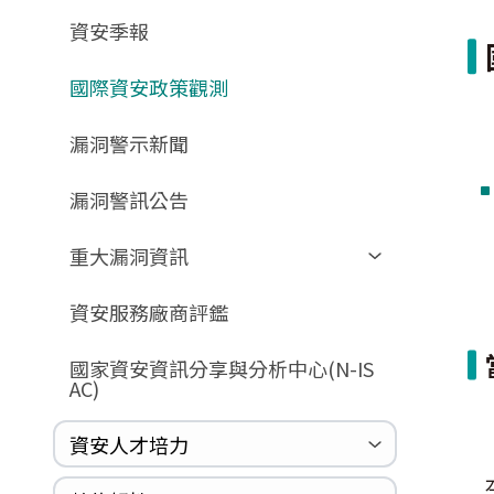
GCB預告版文件
教育訓練教材
FAQ
FAQ
資安季報
GCB說明文件
數位影片教材
驗證進度
GCB部署資源
FAQ
國際資安政策觀測
GCB數位教材
漏洞警示新聞
GCB終止支援
FAQ
漏洞警訊公告
重大漏洞資訊
Zerologon
資安服務廠商評鑑
ProxyLogon
國家資安資訊分享與分析中心(N-IS
MSHTML
AC)
Log4shell
資安人才培力
WannaCrypt
Heartbleed