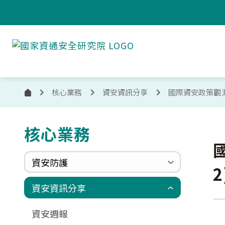
跳到主要內容
國
家
資
通
安
核心業務
資安資訊分享
國際資安政策觀
首
全
頁
研
究
核心業務
:::
院
國
資安防護
2
政府組態基準(GCB)
資通安全弱點通報機制(VANS)
端點偵測及應變機制(EDR)
零信任架構(ZTA)
國家資安聯防監控中心(N-SOC)
國家資安通報應變中心(N-CERT)
資安資訊分享
更新消息
申請作業表單
相關文件與表單
相關文件與表單
資安週報