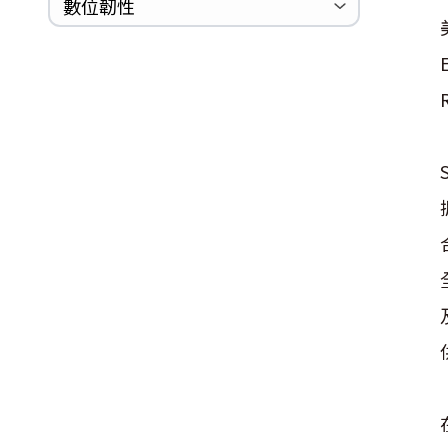
巡迴研討會
CCOE資安實戰人才培育計畫成果簡
資安人才培訓服務網
資安系列競賽網站
數位韌性
Logjam&Freak
介
數位韌性教材
設計系統資源
SBOM資源
中文化翻譯教材
共通性建議教材