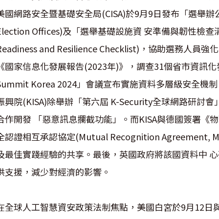
美國網路安全暨基礎安全局(CISA)於9月9日發布「選舉辦公室之實 體安全
Election Offices)及「選舉基礎設施資 安準備與韌性檢查清單」(Ele
Readiness and Resilience Checklist)
《國家信息化發展報告(2023年)》，調查31個省市資訊化發
Summit Korea 2024」會議宣布實施資料多層級
振興院(KISA)除舉辦「第六屆 K-Security全球網
合作開發 「惡意訊息攔截功能」。而KISA與德國簽署《物
全認證相互承認協定(Mutual Recognition Agree
及最佳實踐經驗的共享。最後，英國政府將該國資料中 
供支援，減少對經濟的影響。
在全球人工智慧資安政策法制焦點，美國白宮於9月12日與